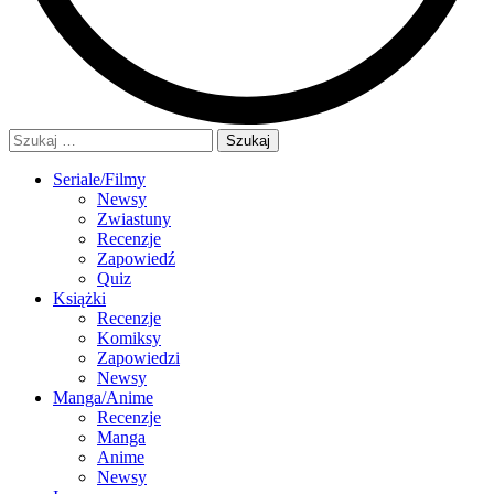
Szukaj:
Seriale/Filmy
Newsy
Zwiastuny
Recenzje
Zapowiedź
Quiz
Książki
Recenzje
Komiksy
Zapowiedzi
Newsy
Manga/Anime
Recenzje
Manga
Anime
Newsy