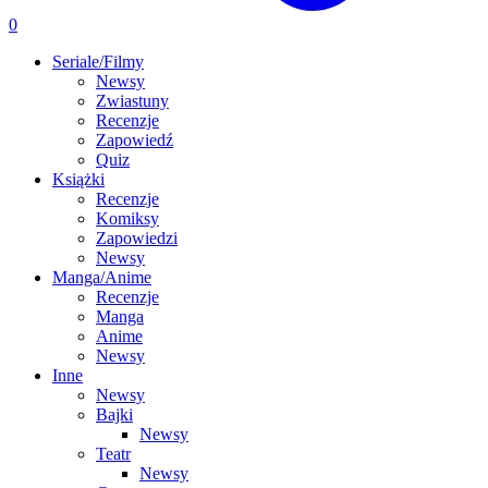
0
Seriale/Filmy
Newsy
Zwiastuny
Recenzje
Zapowiedź
Quiz
Książki
Recenzje
Komiksy
Zapowiedzi
Newsy
Manga/Anime
Recenzje
Manga
Anime
Newsy
Inne
Newsy
Bajki
Newsy
Teatr
Newsy