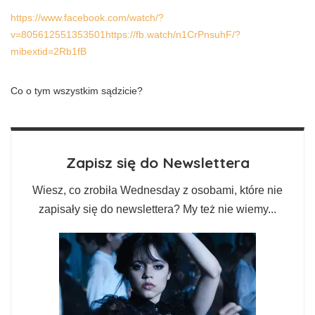
https://www.facebook.com/watch/?
v=805612551353501https://fb.watch/n1CrPnsuhF/?
mibextid=2Rb1fB
Co o tym wszystkim sądzicie?
Zapisz się do Newslettera
Wiesz, co zrobiła Wednesday z osobami, które nie
zapisały się do newslettera? My też nie wiemy...