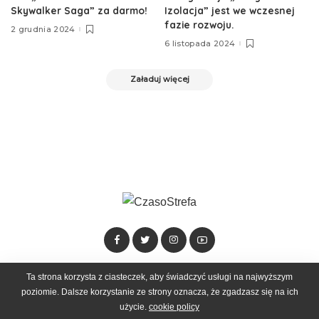
Skywalker Saga” za darmo!
Izolacja” jest we wczesnej
fazie rozwoju.
2 grudnia 2024
6 listopada 2024
Załaduj więcej
Ta strona korzysta z ciasteczek, aby świadczyć usługi na najwyższym
Dołącz do zespołu
Kontakt
Reklama
poziomie. Dalsze korzystanie ze strony oznacza, że zgadzasz się na ich
użycie.
cookie policy