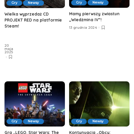
Gry
Newsy
Gry
Newsy
Mamy pierwszy zwiastun
Wielka wyprzedaż CD
„Wiedźmina IV”!
PROJEKT RED na platformie
Steam!
13 grudnia 2024
20
maja
2025
Gry
Newsy
Gry
Newsy
Gra „LEGO. Star Wars: The
Kontynuacja „Obcy: