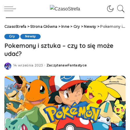
CzasoStrefa
>
Strona Główna
>
Inne
>
Gry
>
Newsy
>
Pokemony i sztuka – czy to się może udać?
Gry
Newsy
Pokemony i sztuka – czy to się może
udać?
14 września 2023
ZaczytanawFantastyce
Posted
by