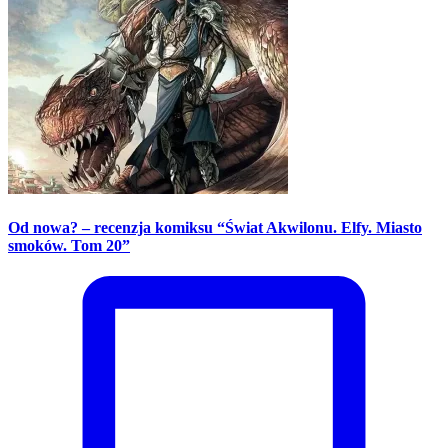
Od nowa? – recenzja komiksu “Świat Akwilonu. Elfy. Miasto
smoków. Tom 20”