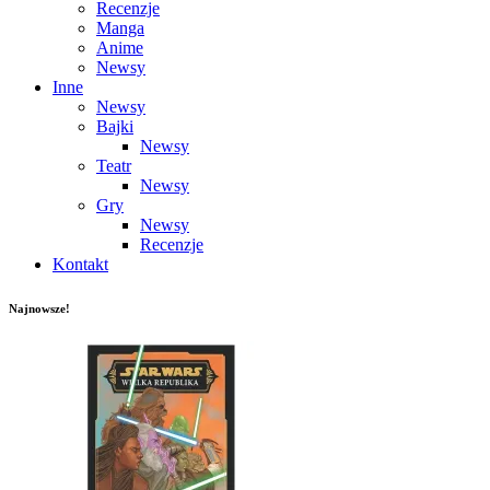
Recenzje
Manga
Anime
Newsy
Inne
Newsy
Bajki
Newsy
Teatr
Newsy
Gry
Newsy
Recenzje
Kontakt
Najnowsze!