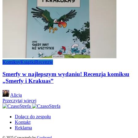
Komiksy
Książki
Recenzje
Smerfy w najlepszym wydaniu! Recenzja komiksu
„Smerfy i Krakuas”
Posted
Alicja
by
Przeczytaj więcej
Dołącz do zespołu
Kontakt
Reklama
© 2025 Czasostrefa by
Goobrand