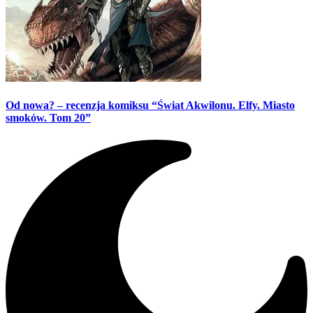
Od nowa? – recenzja komiksu “Świat Akwilonu. Elfy. Miasto
smoków. Tom 20”