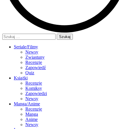
Szukaj:
Seriale/Filmy
Newsy
Zwiastuny
Recenzje
Zapowiedź
Quiz
Książki
Recenzje
Komiksy
Zapowiedzi
Newsy
Manga/Anime
Recenzje
Manga
Anime
Newsy