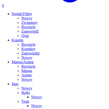
0
Seriale/Filmy
Newsy
Zwiastuny
Recenzje
Zapowiedź
Quiz
Książki
Recenzje
Komiksy
Zapowiedzi
Newsy
Manga/Anime
Recenzje
Manga
Anime
Newsy
Inne
Newsy
Bajki
Newsy
Teatr
Newsy