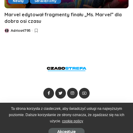
Newsy
Seriale/Filmy
Marvel edytował fragmenty finału „Ms. Marvel” dla
dobra osi czasu
Adrios4795
Posted
by
Ta strona korzysta z ciasteczek, aby świadczyć usługi na najwyższym
Dołącz do zespołu
Kontakt
Reklama
poziomie. Dalsze korzystanie ze strony oznacza, że zgadzasz się na ich
użycie.
cookie policy
© 2025 Czasostrefa by
Goobrand
Akceptuje