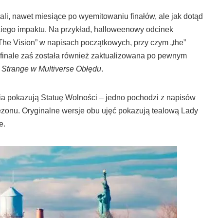
li, nawet miesiące po wyemitowaniu finałów, ale jak dotąd
elkiego impaktu. Na przykład, halloweenowy odcinek
The Vision” w napisach początkowych, przy czym „the”
finale zaś została również zaktualizowana po pewnym
 Strange w Multiverse Obłędu
.
cia pokazują Statuę Wolności – jedno pochodzi z napisów
sezonu. Oryginalne wersje obu ujęć pokazują tealową Lady
e.