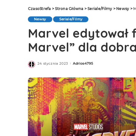
CzasoStrefa
>
Strona Główna
>
Seriale/Filmy
>
Newsy
>
M
Newsy
Seriale/Filmy
Marvel edytował f
Marvel” dla dobra
24 stycznia 2023
Adrios4795
Posted
by