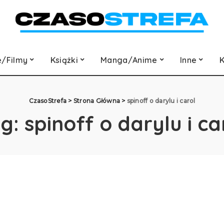
e/Filmy
Książki
Manga/Anime
Inne
K
CzasoStrefa
>
Strona Główna
>
spinoff o darylu i carol
ag:
spinoff o darylu i ca