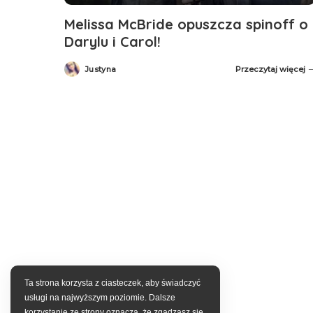
Melissa McBride opuszcza spinoff o
Darylu i Carol!
Justyna
Przeczytaj więcej
Posted
by
Ta strona korzysta z ciasteczek, aby świadczyć
usługi na najwyższym poziomie. Dalsze
korzystanie ze strony oznacza, że zgadzasz się