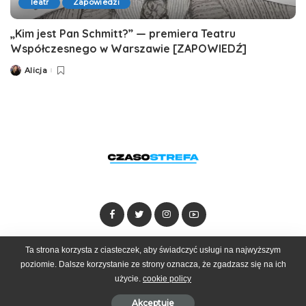
Teatr
Zapowiedzi
„Kim jest Pan Schmitt?” — premiera Teatru
Współczesnego w Warszawie [ZAPOWIEDŹ]
Alicja
Posted
by
Ta strona korzysta z ciasteczek, aby świadczyć usługi na najwyższym
Dołącz do zespołu
Kontakt
Reklama
poziomie. Dalsze korzystanie ze strony oznacza, że zgadzasz się na ich
użycie.
cookie policy
© 2025 Czasostrefa by
Goobrand
Akceptuje