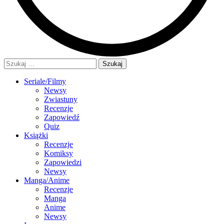
Szukaj:
Seriale/Filmy
Newsy
Zwiastuny
Recenzje
Zapowiedź
Quiz
Książki
Recenzje
Komiksy
Zapowiedzi
Newsy
Manga/Anime
Recenzje
Manga
Anime
Newsy