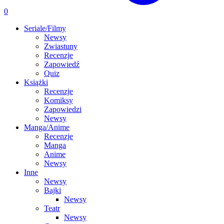
0
Seriale/Filmy
Newsy
Zwiastuny
Recenzje
Zapowiedź
Quiz
Książki
Recenzje
Komiksy
Zapowiedzi
Newsy
Manga/Anime
Recenzje
Manga
Anime
Newsy
Inne
Newsy
Bajki
Newsy
Teatr
Newsy