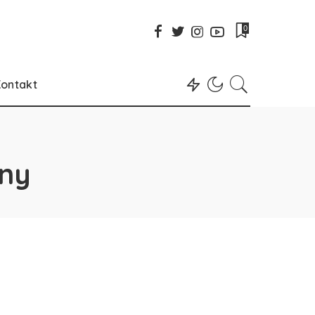
0
ontakt
zny