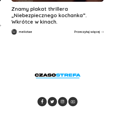
Znamy plakat thrillera
„Niebezpiecznego kochanka”.
Wkrótce w kinach.
meliotae
Przeczytaj więcej
Posted
by