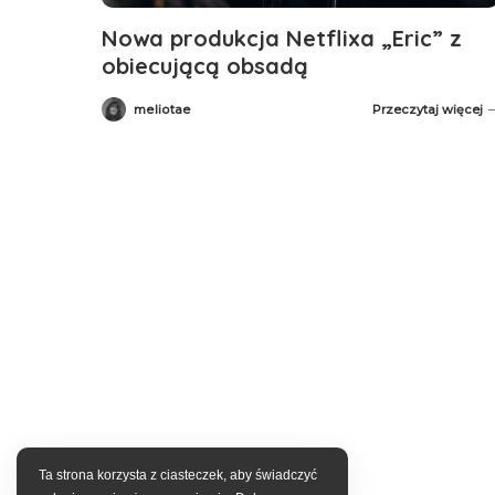
Nowa produkcja Netflixa „Eric” z
obiecującą obsadą
meliotae
Przeczytaj więcej
Posted
by
Ta strona korzysta z ciasteczek, aby świadczyć