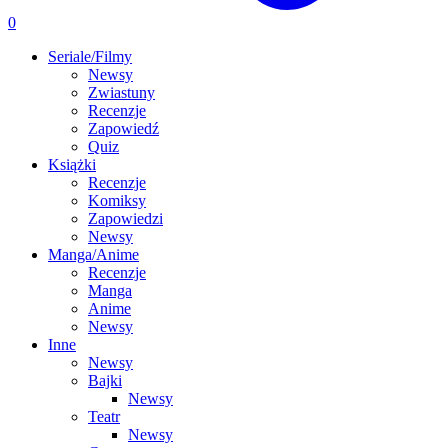
0
Seriale/Filmy
Newsy
Zwiastuny
Recenzje
Zapowiedź
Quiz
Książki
Recenzje
Komiksy
Zapowiedzi
Newsy
Manga/Anime
Recenzje
Manga
Anime
Newsy
Inne
Newsy
Bajki
Newsy
Teatr
Newsy