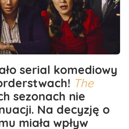
ało serial komediowy
orderstwach!
The
h sezonach nie
nuacji. Na decyzję o
mu miała wpływ