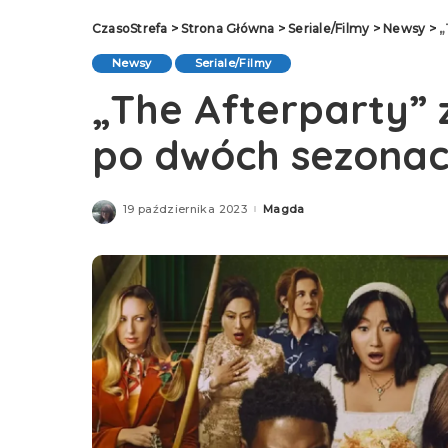
CzasoStrefa
>
Strona Główna
>
Seriale/Filmy
>
Newsy
>
„
Newsy
Seriale/Filmy
„The Afterparty”
po dwóch sezonac
19 października 2023
Magda
Posted
by