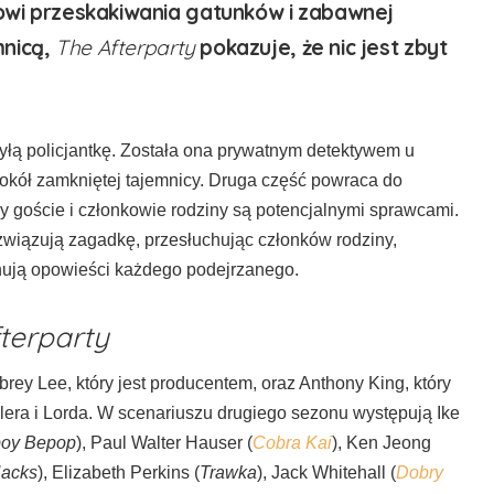
ylowi przeskakiwania gatunków i zabawnej
mnicą,
The Afterparty
pokazuje, że nic jest zbyt
byłą policjantkę. Została ona prywatnym detektywem u
wokół zamkniętej tajemnicy. Druga część powraca do
 goście i członkowie rodziny są potencjalnymi sprawcami.
ozwiązują zagadkę, przesłuchując członków rodziny,
hują opowieści każdego podejrzanego.
terparty
ey Lee, który jest producentem, oraz Anthony King, który
lera i Lorda. W scenariuszu drugiego sezonu występują Ike
oy Bepop
), Paul Walter Hauser (
Cobra Kai
), Ken Jeong
acks
), Elizabeth Perkins (
Trawka
), Jack Whitehall (
Dobry