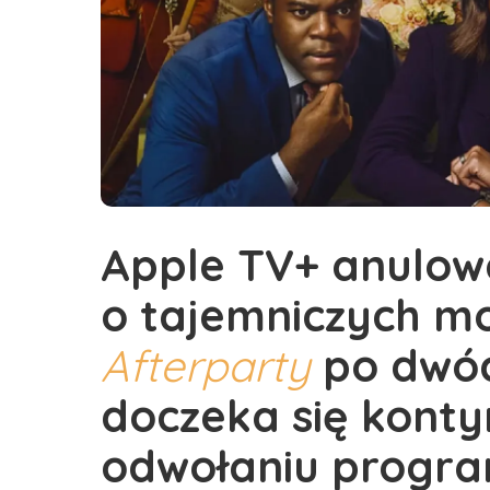
Apple TV+ anulow
o tajemniczych m
Afterparty
po dwóc
doczeka się konty
odwołaniu progra