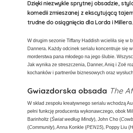
Dzięki niezwykle sprytnej obsadzie, st
komedii zmieszanej z ekscytującą taje
trudne do osiągnięcia dla Lorda i Millera.
W drugim sezonie Tiffany Haddish wcieliła się w 
Dannera. Każdy odcinek serialu koncentruje się 
morderstwa pana młodego na jego ślubie. Wszyscy
Jak wynika ze streszczenia, Danner, Aniq i Zoë r
kochanków i partnerów biznesowych oraz wysłuc
Gwiazdorska obsada
The Af
W skład zespołu kreatywnego serialu wchodzą Aubr
pełni funkcję producenta wykonawczego, obok Mil
Barinholtz (
Świat według Mindy
), John Cho (
Cowb
(
Community
), Anna Konkle (
PEN15
), Poppy Liu (
H