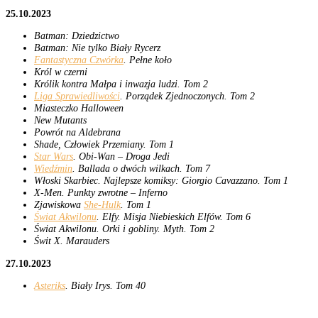
25.10.2023
Batman: Dziedzictwo
Batman: Nie tylko Biały Rycerz
Fantastyczna Czwórka
. Pełne koło
Król w czerni
Królik kontra Małpa i inwazja ludzi. Tom 2
Liga Sprawiedliwości
. Porządek Zjednoczonych. Tom 2
Miasteczko Halloween
New Mutants
Powrót na Aldebrana
Shade, Człowiek Przemiany. Tom 1
Star Wars
. Obi-Wan – Droga Jedi
Wiedźmin
. Ballada o dwóch wilkach. Tom 7
Włoski Skarbiec. Najlepsze komiksy: Giorgio Cavazzano. Tom 1
X-Men. Punkty zwrotne – Inferno
Zjawiskowa
She-Hulk
. Tom 1
Świat Akwilonu
. Elfy. Misja Niebieskich Elfów. Tom 6
Świat Akwilonu. Orki i gobliny. Myth. Tom 2
Świt X. Marauders
27.10.2023
Asteriks
. Biały Irys. Tom 40