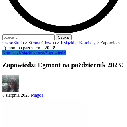
Szukaj:
CzasoStrefa
>
Strona Główna
>
Książki
>
Komiksy
>
Zapowiedzi
Egmont na październik 2023!
Komiksy
Książki
Newsy
Zapowiedzi
Zapowiedzi Egmont na październik 2023!
Posted
8 sierpnia 2023
Magda
by