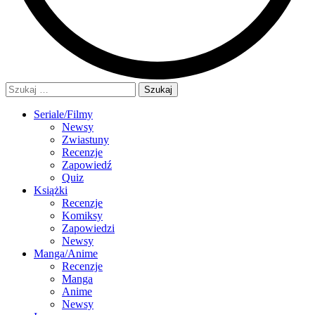
Szukaj:
Seriale/Filmy
Newsy
Zwiastuny
Recenzje
Zapowiedź
Quiz
Książki
Recenzje
Komiksy
Zapowiedzi
Newsy
Manga/Anime
Recenzje
Manga
Anime
Newsy