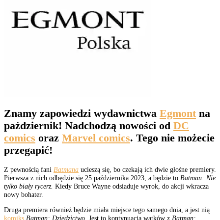
Znamy zapowiedzi wydawnictwa
Egmont
na
październik! Nadchodzą nowości od
DC
comics
oraz
Marvel comics
. Tego nie możecie
przegapić!
Z pewnością fani
Batmana
ucieszą się, bo czekają ich dwie głośne premiery.
Pierwsza z nich odbędzie się 25 października 2023, a będzie to
Batman: Nie
tylko biały rycerz.
Kiedy Bruce Wayne odsiaduje wyrok, do akcji wkracza
nowy bohater.
Druga premiera również będzie miała miejsce tego samego dnia, a jest nią
komiks
Batman: Dziedzictwo.
Jest to kontynuacja wątków z
Batman: