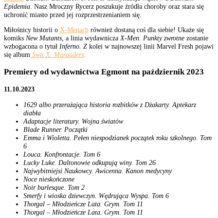
Epidemia
. Nasz Mroczny Rycerz poszukuje źródła choroby oraz stara się
uchronić miasto przed jej rozprzestrzenianiem się.
Miłośnicy historii o
X-Menach
również dostaną coś dla siebie! Ukaże się
komiks
New Mutants,
a linia wydawnicza
X-Men. Punkty zwrotne
zostanie
wzbogacona o tytuł
Inferno. Z
kolei w najnowszej linii Marvel Fresh pojawi
się album
Świt X. Marauders
.
Premiery od wydawnictwa Egmont na październik 2023
11.10.2023
1629 albo przerażająca historia rozbitków z Dżakarty. Aptekarz
diabła
Adaptacje literatury. Wojna światów
Blade Runner. Początki
Emma i Wioletta. Pełen niespodzianek początek roku szkolnego. Tom
6
Louca. Konfrontacje. Tom 6
Lucky Luke. Daltonowie odkupują winy. Tom 26
Najwybitniejsi Naukowcy. Awicenna. Kanon medycyny
Noce nieskończone
Noir burlesque. Tom 2
Smerfy i wioska dziewczyn. Wędrująca Wyspa. Tom 6
Thorgal – Młodzieńcze Lata. Grym. Tom 11
Thorgal – Młodzieńcze Lata. Grym. Tom 11