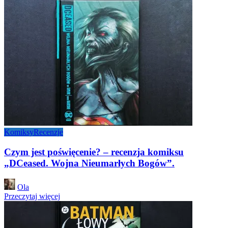
Komiksy
Recenzje
Czym jest poświęcenie? – recenzja komiksu
„DCeased. Wojna Nieumarłych Bogów”.
Posted
Ola
by
Przeczytaj więcej