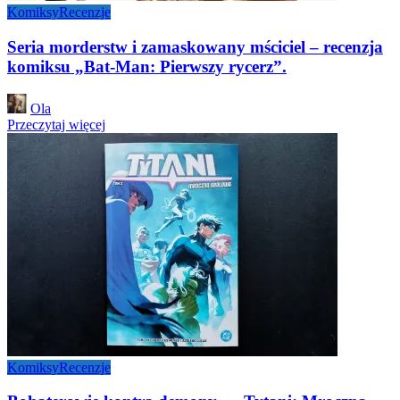
Komiksy
Recenzje
Seria morderstw i zamaskowany mściciel – recenzja
komiksu „Bat-Man: Pierwszy rycerz”.
Posted
Ola
by
Przeczytaj więcej
Komiksy
Recenzje