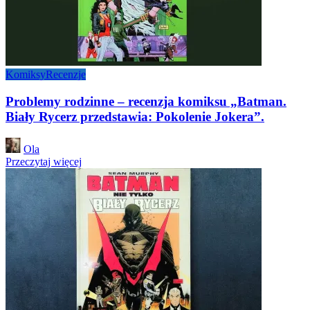
Komiksy
Recenzje
Problemy rodzinne – recenzja komiksu „Batman.
Biały Rycerz przedstawia: Pokolenie Jokera”.
Posted
Ola
by
Przeczytaj więcej