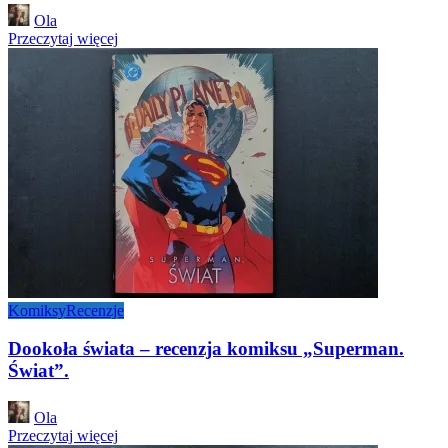
Posted
Ola
by
Przeczytaj więcej
Komiksy
Recenzje
Dookoła świata – recenzja komiksu „Superman.
Świat”.
Posted
Ola
by
Przeczytaj więcej