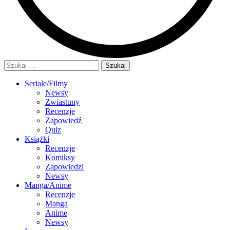
Szukaj:
Seriale/Filmy
Newsy
Zwiastuny
Recenzje
Zapowiedź
Quiz
Książki
Recenzje
Komiksy
Zapowiedzi
Newsy
Manga/Anime
Recenzje
Manga
Anime
Newsy