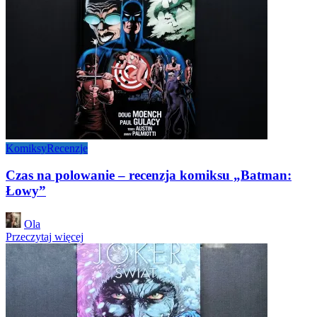
Komiksy
Recenzje
Czas na polowanie – recenzja komiksu „Batman:
Łowy”
Posted
Ola
by
Przeczytaj więcej