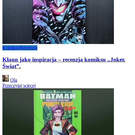
Komiksy
Recenzje
Klaun jako inspiracja – recenzja komiksu „Joker.
Świat”.
Posted
Ola
by
Przeczytaj więcej