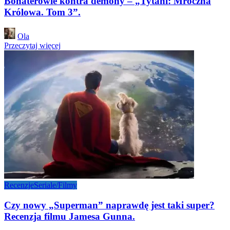
Bohaterowie kontra demony – „Tytani: Mroczna
Królowa. Tom 3”.
Posted
Ola
by
Przeczytaj więcej
Recenzje
Seriale/Filmy
Czy nowy „Superman” naprawdę jest taki super?
Recenzja filmu Jamesa Gunna.