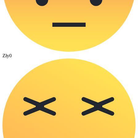
Zły
0