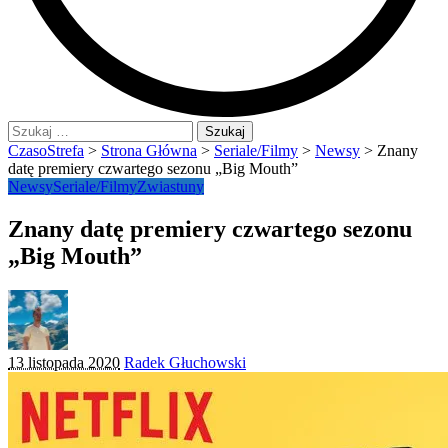
Szukaj:
CzasoStrefa
>
Strona Główna
>
Seriale/Filmy
>
Newsy
>
Znany
datę premiery czwartego sezonu „Big Mouth”
Newsy
Seriale/Filmy
Zwiastuny
Znany datę premiery czwartego sezonu
„Big Mouth”
Posted
13 listopada 2020
Radek Głuchowski
by