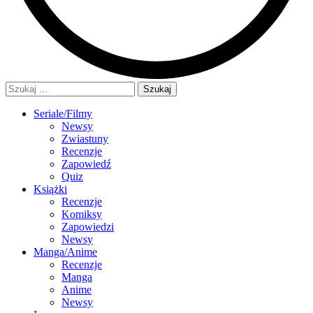
Szukaj:
Seriale/Filmy
Newsy
Zwiastuny
Recenzje
Zapowiedź
Quiz
Książki
Recenzje
Komiksy
Zapowiedzi
Newsy
Manga/Anime
Recenzje
Manga
Anime
Newsy