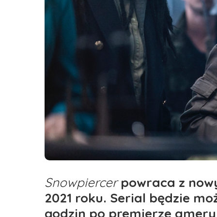
Snowpiercer
powraca z nowy
2021 roku. Serial będzie mo
godzin po premierze ameryk