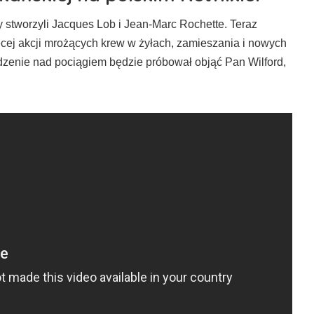
y stworzyli Jacques Lob i Jean-Marc Rochette. Teraz
ęcej akcji mrożących krew w żyłach, zamieszania i nowych
zenie nad pociągiem będzie próbował objąć Pan Wilford,