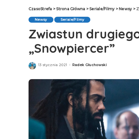
CzasoStrefa
>
Strona Główna
>
Seriale/Filmy
>
Newsy
>
Z
Newsy
Seriale/Filmy
Zwiastun drugieg
„Snowpiercer”
13 stycznia 2021
Radek Głuchowski
Posted
by