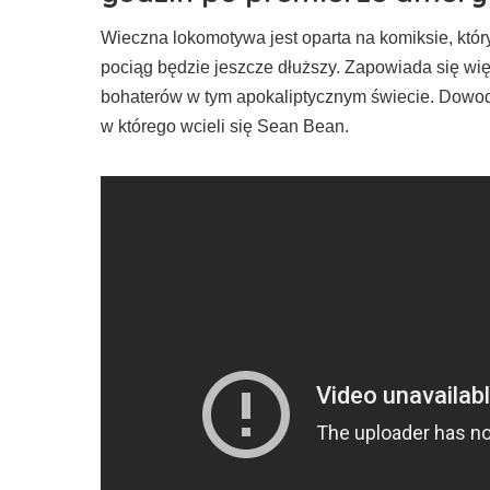
Wieczna lokomotywa jest oparta na komiksie, któr
pociąg będzie jeszcze dłuższy. Zapowiada się wi
bohaterów w tym apokaliptycznym świecie. Dowod
w którego wcieli się Sean Bean.