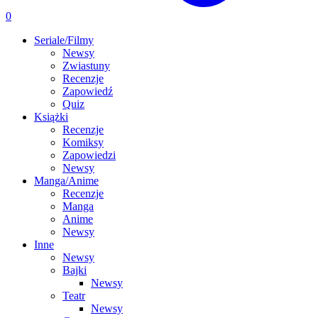
0
Seriale/Filmy
Newsy
Zwiastuny
Recenzje
Zapowiedź
Quiz
Książki
Recenzje
Komiksy
Zapowiedzi
Newsy
Manga/Anime
Recenzje
Manga
Anime
Newsy
Inne
Newsy
Bajki
Newsy
Teatr
Newsy