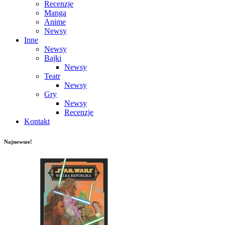
Recenzje
Manga
Anime
Newsy
Inne
Newsy
Bajki
Newsy
Teatr
Newsy
Gry
Newsy
Recenzje
Kontakt
Najnowsze!