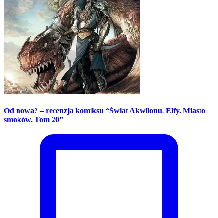
Od nowa? – recenzja komiksu “Świat Akwilonu. Elfy. Miasto
smoków. Tom 20”