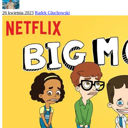
Posted
26 kwietnia 2023
Radek Głuchowski
by