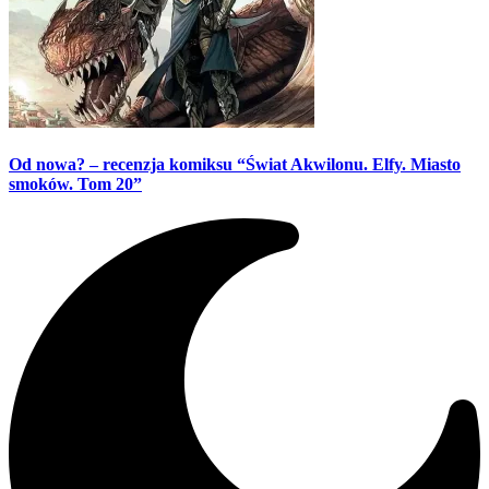
Od nowa? – recenzja komiksu “Świat Akwilonu. Elfy. Miasto
smoków. Tom 20”