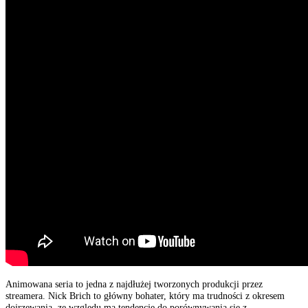
Animowana seria to jedna z najdłużej tworzonych produkcji przez
streamera. Nick Brich to główny bohater, który ma trudności z okresem
dojrzewania, ze względu ma tendencję do porównywania się z