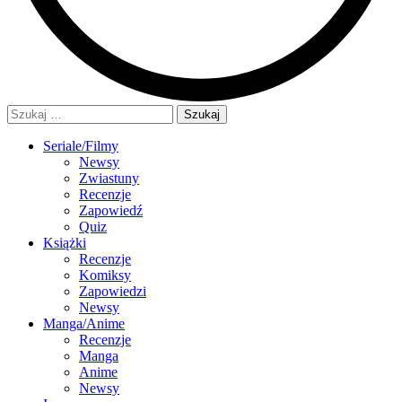
Szukaj:
Seriale/Filmy
Newsy
Zwiastuny
Recenzje
Zapowiedź
Quiz
Książki
Recenzje
Komiksy
Zapowiedzi
Newsy
Manga/Anime
Recenzje
Manga
Anime
Newsy