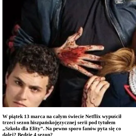
W piątek 13 marca na całym świecie Netflix wypuścił
trzeci sezon hiszpańskojęzycznej serii pod tytułem
„Szkoła dla Elity”. Na pewno sporo fanów pyta się co
dalej? Będzie 4 sezon?