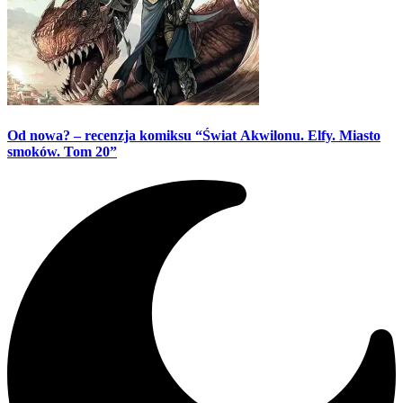
Od nowa? – recenzja komiksu “Świat Akwilonu. Elfy. Miasto
smoków. Tom 20”