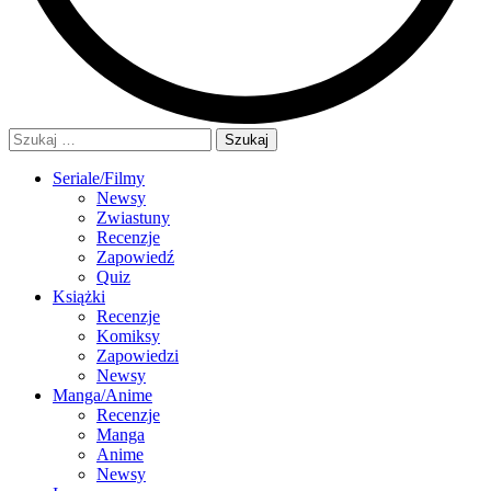
Szukaj:
Seriale/Filmy
Newsy
Zwiastuny
Recenzje
Zapowiedź
Quiz
Książki
Recenzje
Komiksy
Zapowiedzi
Newsy
Manga/Anime
Recenzje
Manga
Anime
Newsy