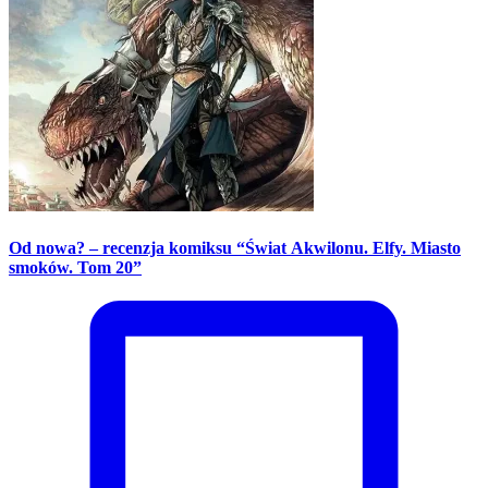
Od nowa? – recenzja komiksu “Świat Akwilonu. Elfy. Miasto
smoków. Tom 20”