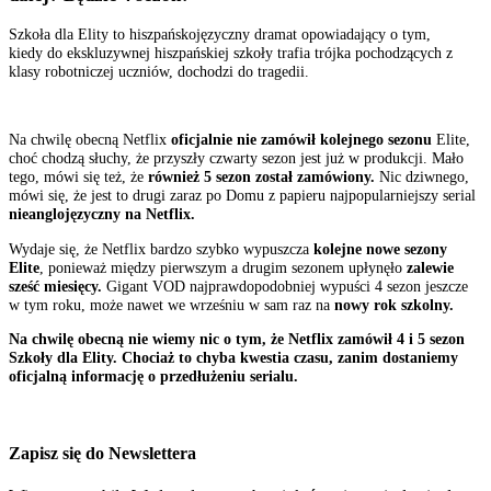
Szkoła dla Elity to hiszpańskojęzyczny dramat opowiadający o tym,
kiedy do ekskluzywnej hiszpańskiej szkoły trafia trójka pochodzących z
klasy robotniczej uczniów, dochodzi do tragedii.
Na chwilę obecną Netflix
oficjalnie nie zamówił kolejnego sezonu
Elite,
choć chodzą słuchy, że przyszły czwarty sezon jest już w produkcji. Mało
tego, mówi się też, że
również 5 sezon został zamówiony.
Nic dziwnego,
mówi się, że jest to drugi zaraz po Domu z papieru najpopularniejszy serial
nieanglojęzyczny na Netflix.
Wydaje się, że Netflix bardzo szybko wypuszcza
kolejne nowe sezony
Elite
, ponieważ między pierwszym a drugim sezonem upłynęło
zalewie
sześć miesięcy.
Gigant VOD najprawdopodobniej wypuści 4 sezon jeszcze
w tym roku, może nawet we wrześniu w sam raz na
nowy rok szkolny.
Na chwilę obecną nie wiemy nic o tym, że Netflix zamówił 4 i 5 sezon
Szkoły dla Elity. Chociaż to chyba kwestia czasu, zanim dostaniemy
oficjalną informację o przedłużeniu serialu.
Zapisz się do Newslettera