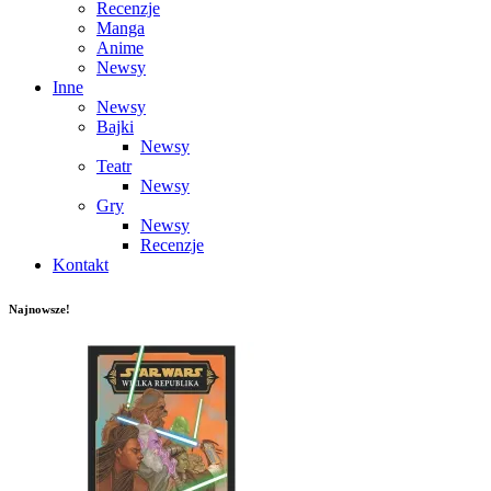
Recenzje
Manga
Anime
Newsy
Inne
Newsy
Bajki
Newsy
Teatr
Newsy
Gry
Newsy
Recenzje
Kontakt
Najnowsze!