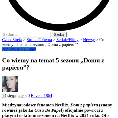
Szukaj:
CzasoStrefa
>
Strona Główna
>
Seriale/Filmy
>
Newsy
>
Co
wiemy na temat 5 sezonu ,,Domu z papieru”?
Newsy
Seriale/Filmy
Co wiemy na temat 5 sezonu ,,Domu z
papieru”?
Posted
14 sierpnia 2020
Raven_1864
by
Międzynarodowy fenomen Netflix,
Dom z papieru
(znany
również jako
La Casa De Papel
) oficjalnie powróci z
piątym i ostatnim sezonem na Netflix w 2021 roku. Oto