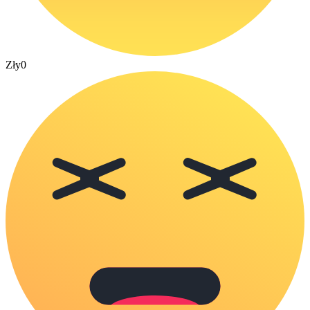
Zły
0