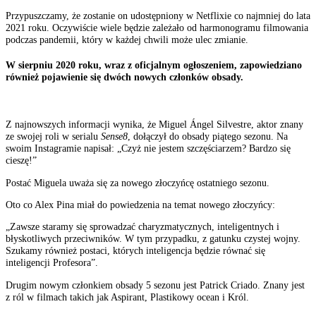
Przypuszczamy, że zostanie on udostępniony w Netflixie co najmniej do lata
2021 roku. Oczywiście wiele będzie zależało od harmonogramu filmowania
podczas pandemii, który w każdej chwili może ulec zmianie.
W sierpniu 2020 roku, wraz z oficjalnym ogłoszeniem, zapowiedziano
również pojawienie się dwóch nowych członków obsady.
Z najnowszych informacji wynika, że Miguel
Ángel
Silvestre
, aktor znany
ze swojej roli w serialu
Sense8
, dołączył do obsady piątego sezonu. Na
swoim Instagramie napisał: „Czyż nie jestem szczęściarzem? Bardzo się
cieszę!”
Postać Miguela uważa się za nowego złoczyńcę ostatniego sezonu.
Oto co Alex Pina miał do powiedzenia na temat nowego złoczyńcy:
„Zawsze staramy się sprowadzać charyzmatycznych, inteligentnych i
błyskotliwych przeciwników. W tym przypadku, z gatunku czystej wojny.
Szukamy również postaci, których inteligencja będzie równać się
inteligencji Profesora”.
Drugim nowym członkiem obsady 5 sezonu jest Patrick
Criado
. Znany jest
z ról w filmach takich jak Aspirant, Plastikowy ocean i Król.