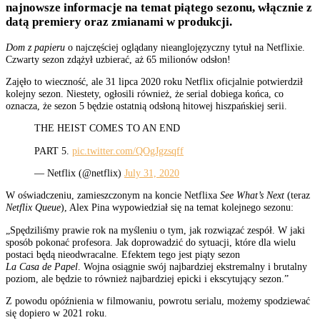
najnowsze informacje na temat piątego sezonu, włącznie z
datą premiery oraz zmianami w produkcji.
Dom z papieru
o najczęściej oglądany nieanglojęzyczny tytuł na Netflixie.
Czwarty sezon zdążył uzbierać, aż 65 milionów odsłon!
Zajęło to wieczność, ale 31 lipca 2020 roku Netflix oficjalnie potwierdził
kolejny sezon. Niestety, ogłosili również, że serial dobiega końca, co
oznacza, że sezon 5 będzie ostatnią odsłoną hitowej hiszpańskiej serii.
THE HEIST COMES TO AN END
PART 5.
pic.twitter.com/QOgJgzsqff
— Netflix (@netflix)
July 31, 2020
W oświadczeniu, zamieszczonym na koncie Netflixa
See What’s Next
(teraz
Netflix Queue
), Alex Pina wypowiedział się na temat kolejnego sezonu:
„Spędziliśmy prawie rok na myśleniu o tym, jak rozwiązać zespół. W jaki
sposób pokonać profesora. Jak doprowadzić do sytuacji, które dla wielu
postaci będą nieodwracalne. Efektem tego jest piąty sezon
La
Casa
de
Papel
. Wojna osiągnie swój
najbardziej ekstremalny
i brutalny
poziom, ale będzie to również najbardziej epicki i ekscytujący sezon.”
Z powodu opóźnienia w filmowaniu, powrotu serialu, możemy spodziewać
się dopiero w 2021 roku.