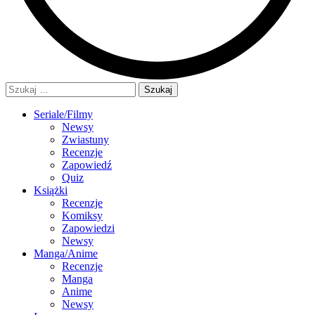
Szukaj:
Seriale/Filmy
Newsy
Zwiastuny
Recenzje
Zapowiedź
Quiz
Książki
Recenzje
Komiksy
Zapowiedzi
Newsy
Manga/Anime
Recenzje
Manga
Anime
Newsy