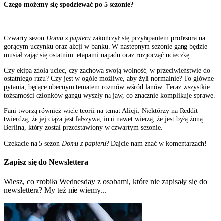
Czego możemy się spodziewać po 5 sezonie?
Czwarty sezon
Domu z papieru z
akończył się przyłapaniem profesora na
gorącym uczynku oraz akcji w banku. W następnym sezonie gang będzie
musiał zająć się ostatnimi etapami napadu oraz rozpocząć ucieczkę.
Czy ekipa zdoła uciec, czy zachowa swoją wolność, w przeciwieństwie do
ostatniego razu? Czy jest w ogóle możliwe, aby żyli normalnie? To główne
pytania, będące obecnym tematem rozmów wśród fanów. Teraz wszystkie
tożsamości członków gangu wyszły na jaw, co znacznie komplikuje sprawę.
Fani tworzą również wiele teorii na temat Alicji. Niektórzy na Reddit
twierdzą, że jej ciąża jest fałszywa, inni nawet wierzą, że jest byłą żoną
Berlina, który został przedstawiony w czwartym sezonie.
Czekacie na 5 sezon
Domu z papieru
? Dajcie nam znać w komentarzach!
Zapisz się do Newslettera
Wiesz, co zrobiła Wednesday z osobami, które nie zapisały się do
newslettera? My też nie wiemy...