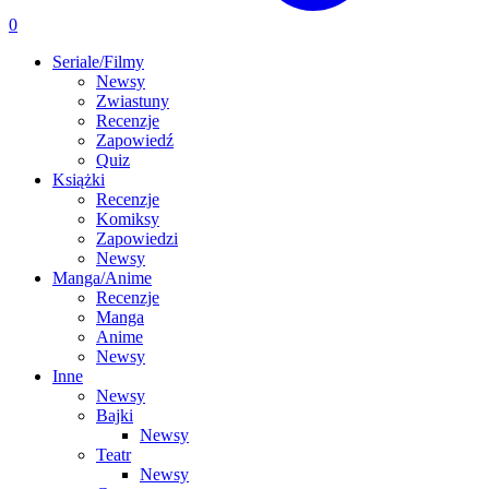
0
Seriale/Filmy
Newsy
Zwiastuny
Recenzje
Zapowiedź
Quiz
Książki
Recenzje
Komiksy
Zapowiedzi
Newsy
Manga/Anime
Recenzje
Manga
Anime
Newsy
Inne
Newsy
Bajki
Newsy
Teatr
Newsy