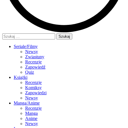
Szukaj:
Seriale/Filmy
Newsy
Zwiastuny
Recenzje
Zapowiedź
Quiz
Książki
Recenzje
Komiksy
Zapowiedzi
Newsy
Manga/Anime
Recenzje
Manga
Anime
Newsy