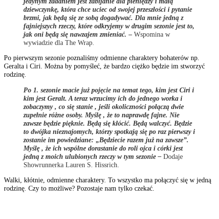
jedynym zadaniem jest zabijanie dla pieniędzy i małą
dziewczynkę, która chce uciec od swojej przeszłości i pytanie
brzmi, jak będą się ze sobą dogadywać. Dla mnie jedną z
fajniejszych rzeczy, które odkryjemy w drugim sezonie jest to,
jak oni będą się nawzajem zmieniać.
–
Wspomina w
wywiadzie dla The Wrap.
Po pierwszym sezonie poznaliśmy odmienne charaktery bohaterów np.
Geralta i Ciri. Można by pomyśleć, że bardzo ciężko będzie im stworzyć
rodzinę.
Po 1. sezonie macie już pojęcie na temat tego, kim jest Ciri i
kim jest Geralt. A teraz wrzucimy ich do jednego worka i
zobaczymy , co się stanie , jeśli okoliczności połączą dwie
zupełnie różne osoby. Myślę , że to naprawdę fajne. Nie
zawsze będzie pięknie. Będą się kłócić. Będą walczyć. Będzie
to dwójka nieznajomych, którzy spotkają się po raz pierwszy i
zostanie im powiedziane: „Będziecie razem już na zawsze”.
Myślę , że ich wspólne dorastanie do roli ojca i córki jest
jedną z moich ulubionych rzeczy w tym sezonie –
Dodaje
Showrunnerka Lauren S. Hissrich.
Walki, kłótnie, odmienne charaktery. To wszystko ma połączyć się w jedną
rodzinę. Czy to możliwe? Pozostaje nam tylko czekać.