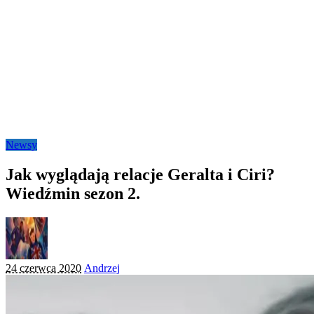
Newsy
Jak wyglądają relacje Geralta i Ciri?
Wiedźmin sezon 2.
Posted
24 czerwca 2020
Andrzej
by