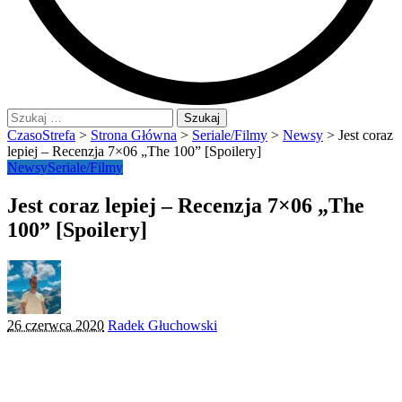
Szukaj:
CzasoStrefa
>
Strona Główna
>
Seriale/Filmy
>
Newsy
>
Jest coraz
lepiej – Recenzja 7×06 „The 100” [Spoilery]
Newsy
Seriale/Filmy
Jest coraz lepiej – Recenzja 7×06 „The
100” [Spoilery]
Posted
26 czerwca 2020
Radek Głuchowski
by