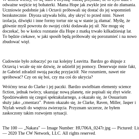
odważne wejście tej bohaterki. Mama Hope jak zwykle jest nie do złamania.
Uczniowie podobnie jak i Octavii próbowali się dostać do jej wspomnień
bezskutecznie. Diyoza używała bólu, aby ukryć to przed nimi. Nawet
izolacja, dźwięki i inne formy tortur nie są w stanie ją złamać. Myślę, że
głównie myśl powrotu do swojej córki dodawała jej sił. Nie mogę się
doczekać, bo w końcu rozstanie dla Hope z matką trwało kilkadziesiąt lat.
To będzie ciekawe, w jaki sposób będą próbowały się porozumieć i na nowo
zbudować więź.
Cudownie było zobaczyć po raz kolejny Leavitta. Bardzo go shipuje z
Octavią i wcale się nie dziwię, że udzielił jej pomocy. Denerwuje mnie fakt,
że Gabriel zdradził swoją paczkę przyjaciół. Nie rozumiem, nawet nie
spróbować? Czy on się boi, czy ma coś do ukrycia?
Wróćmy teraz do Clarke i jej paczki. Bardzo uwielbiam elementy science
fiction, jednak twórcy, ukazując nową planetę, nie popisali się zbyt wiele.
Spodziewałem się czegoś spektakularnego, a okazało się, że Ossuarium
służy jako „cmentarz”. Potem okazało się, że Clarke, Raven, Miller, Jasper i
Niylah weszli do wnętrza zwierzęcia. Przyznam szczerze, że byłem
zaskoczony takim rozwojem sytuacji.
The 100 — „Nakara” — Image Number: HU706A_0247r.jpg — Pictured: Li
— 2020 The CW Network, LLC. All rights reserved.