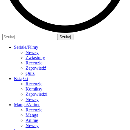
Szukaj:
Seriale/Filmy
Newsy
Zwiastuny
Recenzje
Zapowiedź
Quiz
Książki
Recenzje
Komiksy
Zapowiedzi
Newsy
Manga/Anime
Recenzje
Manga
Anime
Newsy