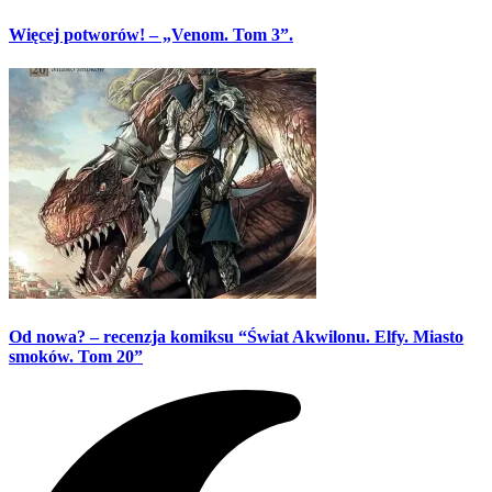
Więcej potworów! – „Venom. Tom 3”.
Od nowa? – recenzja komiksu “Świat Akwilonu. Elfy. Miasto
smoków. Tom 20”