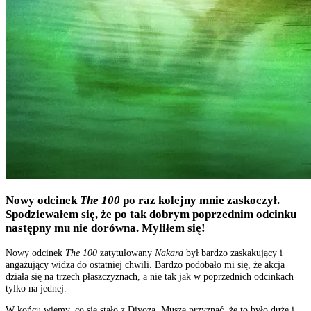
Nowy odcinek
The 100
po raz kolejny mnie zaskoczył.
Spodziewałem się, że po tak dobrym poprzednim odcinku
następny mu nie dorówna. Myliłem się!
Nowy odcinek
The 100
zatytułowany
Nakara
był bardzo zaskakujący i
angażujący widza do ostatniej chwili. Bardzo podobało mi się, że akcja
działa się na trzech płaszczyznach, a nie tak jak w poprzednich odcinkach
tylko na jednej.
W końcu wiemy, co się stało z Diyozą. Muszę przyznać, że to było duże i