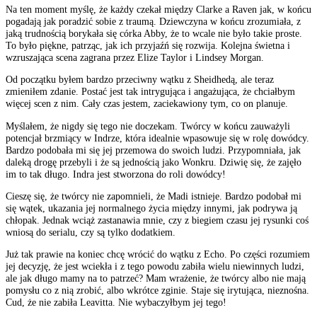
Na ten moment myślę, że każdy czekał między Clarke a Raven jak, w końcu
pogadają jak poradzić sobie z traumą. Dziewczyna w końcu zrozumiała, z
jaką trudnością borykała się córka Abby, że to wcale nie było takie proste.
To było piękne, patrząc, jak ich przyjaźń się rozwija. Kolejna świetna i
wzruszająca scena zagrana przez Elize Taylor i Lindsey Morgan.
Od początku byłem bardzo przeciwny wątku z Sheidhedą, ale teraz
zmieniłem zdanie. Postać jest tak intrygująca i angażująca, że chciałbym
więcej scen z nim. Cały czas jestem, zaciekawiony tym, co on planuje.
Myślałem, że nigdy się tego nie doczekam. Twórcy w końcu zauważyli
potencjał brzmiący w Indrze, która idealnie wpasowuje się w rolę dowódcy.
Bardzo podobała mi się jej przemowa do swoich ludzi. Przypomniała, jak
daleką drogę przebyli i że są jednością jako Wonkru. Dziwię się, że zajęło
im to tak długo. Indra jest stworzona do roli dowódcy!
Cieszę się, że twórcy nie zapomnieli, że Madi istnieje. Bardzo podobał mi
się wątek, ukazania jej normalnego życia między innymi, jak podrywa ją
chłopak. Jednak wciąż zastanawia mnie, czy z biegiem czasu jej rysunki coś
wniosą do serialu, czy są tylko dodatkiem.
Już tak prawie na koniec chcę wrócić do wątku z Echo. Po części rozumiem
jej decyzję, że jest wciekła i z tego powodu zabiła wielu niewinnych ludzi,
ale jak długo mamy na to patrzeć? Mam wrażenie, że twórcy albo nie mają
pomysłu co z nią zrobić, albo wkrótce zginie. Staje się irytująca, nieznośna.
Cud, że nie zabiła Leavitta. Nie wybaczyłbym jej tego!