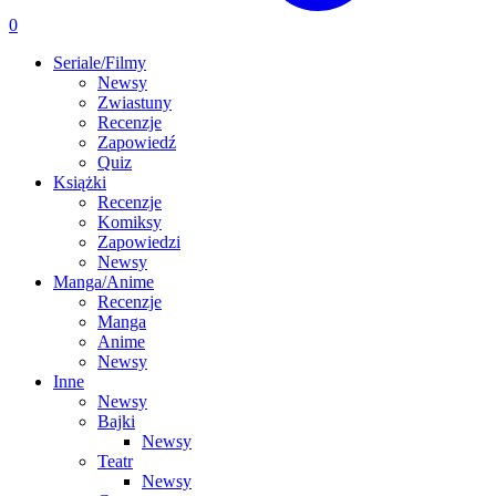
0
Seriale/Filmy
Newsy
Zwiastuny
Recenzje
Zapowiedź
Quiz
Książki
Recenzje
Komiksy
Zapowiedzi
Newsy
Manga/Anime
Recenzje
Manga
Anime
Newsy
Inne
Newsy
Bajki
Newsy
Teatr
Newsy