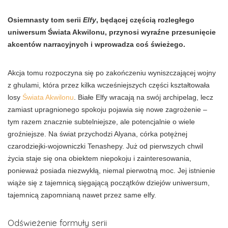
Osiemnasty tom serii
Elfy
, będącej częścią rozległego
uniwersum Świata Akwilonu, przynosi wyraźne przesunięcie
akcentów narracyjnych i wprowadza coś świeżego.
Akcja tomu rozpoczyna się po zakończeniu wyniszczającej wojny
z ghulami, która przez kilka wcześniejszych części kształtowała
losy
Świata Akwilonu
. Białe Elfy wracają na swój archipelag, lecz
zamiast upragnionego spokoju pojawia się nowe zagrożenie –
tym razem znacznie subtelniejsze, ale potencjalnie o wiele
groźniejsze. Na świat przychodzi Alyana, córka potężnej
czarodziejki-wojowniczki Tenashepy. Już od pierwszych chwil
życia staje się ona obiektem niepokoju i zainteresowania,
ponieważ posiada niezwykłą, niemal pierwotną moc. Jej istnienie
wiąże się z tajemnicą sięgającą początków dziejów uniwersum,
tajemnicą zapomnianą nawet przez same elfy.
Odświeżenie formuły serii