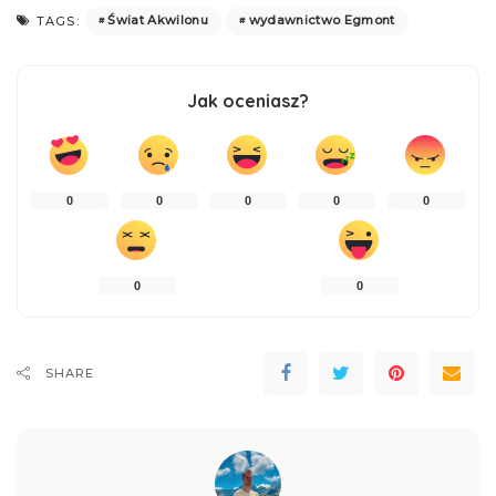
Świat Akwilonu
wydawnictwo Egmont
TAGS:
Jak oceniasz?
0
0
0
0
0
0
0
SHARE