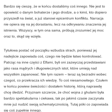
Bardzo się cieszę, że w końcu dostaliśmy coś innego. Nie jest to
opowieść o danym bohaterze i jego drodze, a o kimś, kto dopiero
przyszedł na świat, a już stanowi epicentrum konfliktu. Narracja
nie opiera się na jej dorastaniu, lecz na odkrywaniu znaczenia jej
istnienia. Wszyscy, w tym ona sama, próbują zrozumieć jej moc
oraz to, skąd się wzięła.
Tytułowa postać od początku wzbudza strach, ponieważ jej
nadejście zapowiada coś, czego nie będzie łatwo kontrolować.
Patrząc na inne części z Elfami, byli oni zazwyczaj przedstawiani
jako rasa mądrych i długowiecznych istot, które umieją nad
wszystkim zapanować. Nie tym razem – teraz są bezradni wobec
czegoś, co przekracza ich wiedzę. To coś niesamowitego. Czułem
w końcu powiew świeżości i dostałem historię, którą naprawdę
chcę śledzić. Przyznam szczerze, że choć wojna z ghulami była
bardzo spektakularna i ciekawa, tak po jakimś czasie zaczynała
mnie już nudzić swoją schematycznością. Tutaj póki co zapowiada
się coś zupełnie innego.