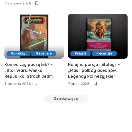
8 sierpnia 2026
Komiksy
Recenzje
Książki
Recenzje
Koniec czy początek? –
Kolejna porcja mitologii –
„Star Wars. Wielka
„Maui: półbóg oceanów.
Republika: Strach Jedi”.
Legendy Polinezyjskie”.
3 sierpnia 2026
7 lipca 2026
Załaduj więcej
CzasoStrefa
>
Strona Główna
>
Książki
>
Komiksy
>
Wewnętrzne demony – recenzja komiksu “Elfy. Czarna krew Sylwanów. Tom 17”