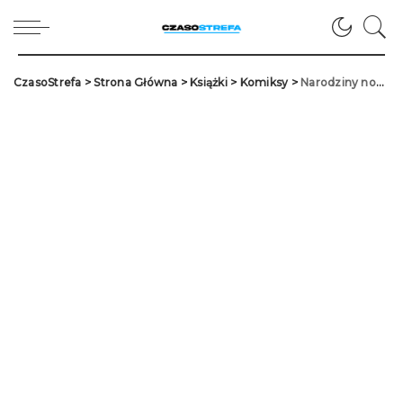
CzasoStrefa
>
Strona Główna
>
Książki
>
Komiksy
>
Narodziny nowej potęgi – recenzja komiksu “Świat Akwilonu. Elfy. Alyana. Tom 18”