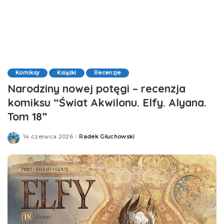
Komiksy
Książki
Recenzje
Narodziny nowej potęgi – recenzja
komiksu “Świat Akwilonu. Elfy. Alyana.
Tom 18”
14 czerwca 2026
Radek Głuchowski
Posted
by