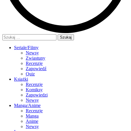
Szukaj:
Seriale/Filmy
Newsy
Zwiastuny
Recenzje
Zapowiedź
Quiz
Książki
Recenzje
Komiksy
Zapowiedzi
Newsy
Manga/Anime
Recenzje
Manga
Anime
Newsy