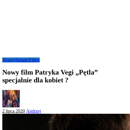
Newsy
Seriale/Filmy
Nowy film Patryka Vegi „Pętla”
specjalnie dla kobiet ?
Posted
2 lipca 2020
Andrzej
by