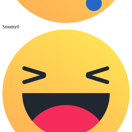
Smutny
0