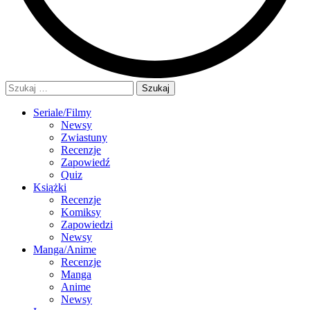
Szukaj:
Seriale/Filmy
Newsy
Zwiastuny
Recenzje
Zapowiedź
Quiz
Książki
Recenzje
Komiksy
Zapowiedzi
Newsy
Manga/Anime
Recenzje
Manga
Anime
Newsy