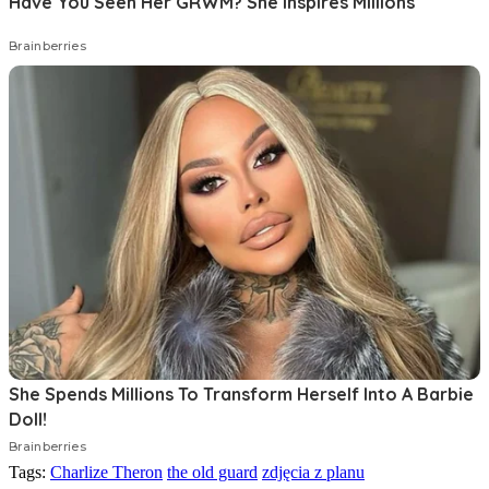
Tags:
Charlize Theron
the old guard
zdjęcia z planu