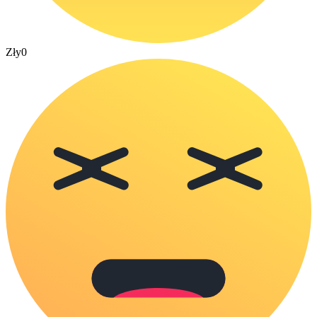
Zły
0