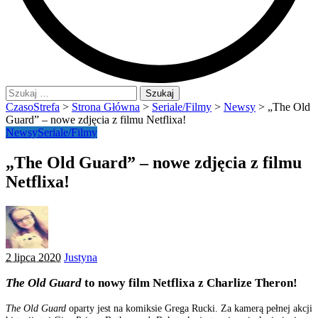
Szukaj:
CzasoStrefa
>
Strona Główna
>
Seriale/Filmy
>
Newsy
>
„The Old
Guard” – nowe zdjęcia z filmu Netflixa!
Newsy
Seriale/Filmy
„The Old Guard” – nowe zdjęcia z filmu
Netflixa!
Posted
2 lipca 2020
Justyna
by
The Old Guard
to nowy film Netflixa z Charlize Theron!
The Old Guard
oparty jest na komiksie Grega Rucki. Za kamerą pełnej akcji