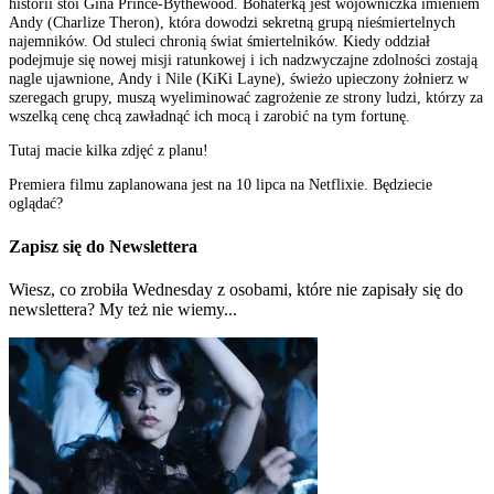
historii stoi Gina Prince-Bythewood. Bohaterką jest wojowniczka imieniem
Andy (Charlize Theron), która dowodzi sekretną grupą nieśmiertelnych
najemników. Od stuleci chronią świat śmiertelników. Kiedy oddział
podejmuje się nowej misji ratunkowej i ich nadzwyczajne zdolności zostają
nagle ujawnione, Andy i Nile (KiKi Layne), świeżo upieczony żołnierz w
szeregach grupy, muszą wyeliminować zagrożenie ze strony ludzi, którzy za
wszelką cenę chcą zawładnąć ich mocą i zarobić na tym fortunę.
Tutaj macie kilka zdjęć z planu!
Premiera filmu zaplanowana jest na 10 lipca na Netflixie. Będziecie
oglądać?
Zapisz się do Newslettera
Wiesz, co zrobiła Wednesday z osobami, które nie zapisały się do
newslettera? My też nie wiemy...