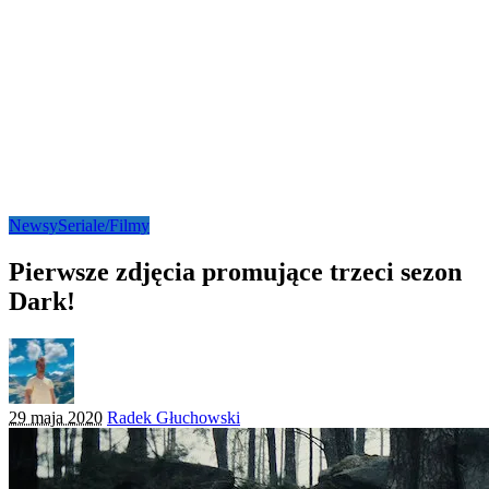
Newsy
Seriale/Filmy
Pierwsze zdjęcia promujące trzeci sezon
Dark!
Posted
29 maja 2020
Radek Głuchowski
by