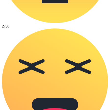
Zły
0