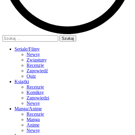
Szukaj:
Seriale/Filmy
Newsy
Zwiastuny
Recenzje
Zapowiedź
Quiz
Książki
Recenzje
Komiksy
Zapowiedzi
Newsy
Manga/Anime
Recenzje
Manga
Anime
Newsy