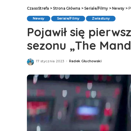
CzasoStrefa
>
Strona Główna
>
Seriale/Filmy
>
Newsy
>
P
Newsy
Seriale/Filmy
Zwiastuny
Pojawił się pierws
sezonu „The Mand
17 stycznia 2023
Radek Głuchowski
Posted
by