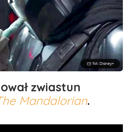
fot: Disney+
ował zwiastun
The Mandalorian
.