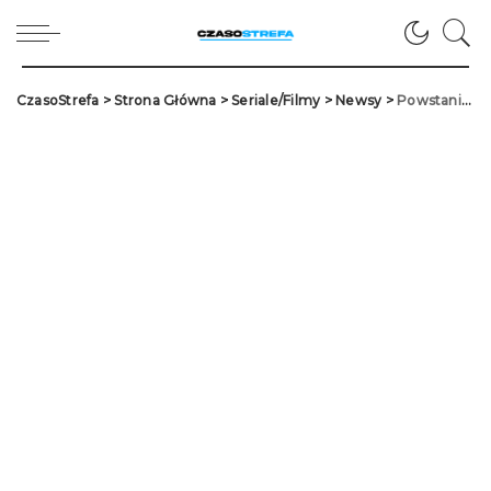
CzasoStrefa
>
Strona Główna
>
Seriale/Filmy
>
Newsy
>
Powstanie drugi sezon „Love, Victor”