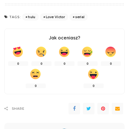
hulu
Love Victor
serial
TAGS:
Jak oceniasz?
0
0
0
0
0
0
0
SHARE