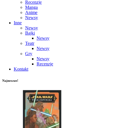
Recenzje
Manga
Anime
Newsy
Inne
Newsy
Bajki
Newsy
Teatr
Newsy
Gry
Newsy
Recenzje
Kontakt
Najnowsze!