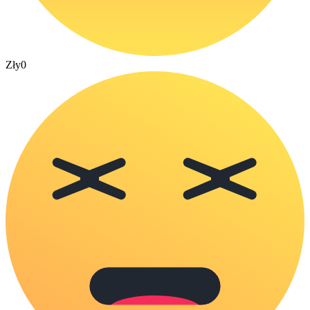
Zły
0