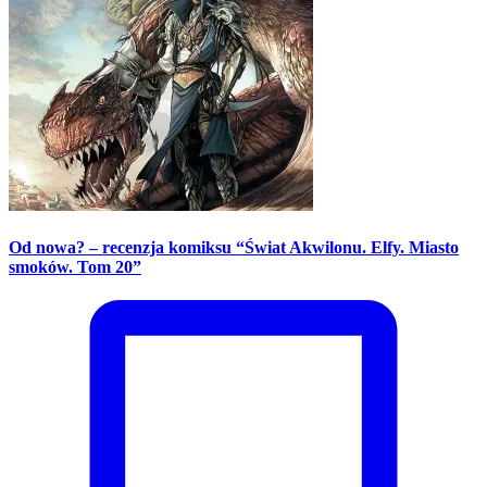
Od nowa? – recenzja komiksu “Świat Akwilonu. Elfy. Miasto
smoków. Tom 20”