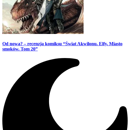
Od nowa? – recenzja komiksu “Świat Akwilonu. Elfy. Miasto
smoków. Tom 20”