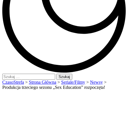
Szukaj:
CzasoStrefa
>
Strona Główna
>
Seriale/Filmy
>
Newsy
>
Produkcja trzeciego sezonu „Sex Education” rozpoczęta!