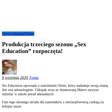
Newsy
Seriale/Filmy
Produkcja trzeciego sezonu „Sex
Education” rozpoczęta!
Posted
9 września 2020
Agata
by
Sex Education
opowiada o nastoletnim Otisie, który naśladuje swoją mamę.
Jest ona seksuologiem. Chłopak wraz ze zbuntowaną Maeve zaczyna
udzielać w szkole porad seksualnych.
Fani tego słynnego serialu dla nastolatków z niecierpliwością czekają na
kolejny sezon.