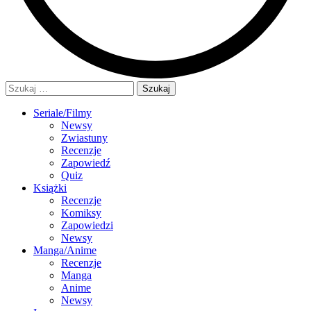
Szukaj:
Seriale/Filmy
Newsy
Zwiastuny
Recenzje
Zapowiedź
Quiz
Książki
Recenzje
Komiksy
Zapowiedzi
Newsy
Manga/Anime
Recenzje
Manga
Anime
Newsy