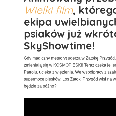
Wielki film
, któreg
ekipa uwielbianyc
psiaków już wkrót
SkyShowtime!
Gdy magiczny meteoryt uderza w Zatokę Przygód, 
zmieniają się w KOSMOPIESKI! Teraz czeka je je
Patrolu, ucieka z więzienia. We współpracy z sza
supermoce piesków. Los Zatoki Przygód wisi na w
będzie za późno?