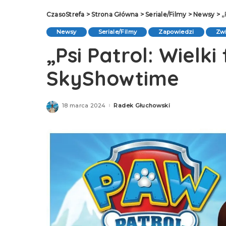
CzasoStrefa
>
Strona Główna
>
Seriale/Filmy
>
Newsy
>
„
Newsy
Seriale/Filmy
Zapowiedzi
Zw
„Psi Patrol: Wielki
SkyShowtime
18 marca 2024
Radek Głuchowski
Posted
by