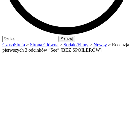
Szukaj:
CzasoStrefa
>
Strona Główna
>
Seriale/Filmy
>
Newsy
>
Recenzja
pierwszych 3 odcinków “See” [BEZ SPOILERÓW]