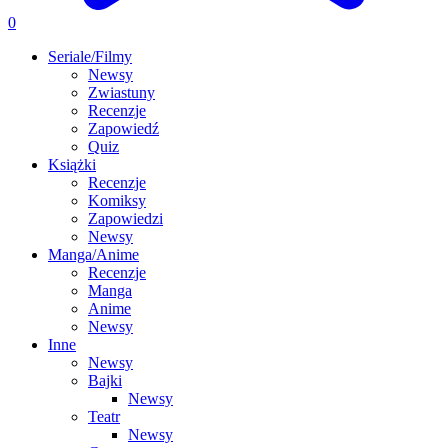
0
Seriale/Filmy
Newsy
Zwiastuny
Recenzje
Zapowiedź
Quiz
Książki
Recenzje
Komiksy
Zapowiedzi
Newsy
Manga/Anime
Recenzje
Manga
Anime
Newsy
Inne
Newsy
Bajki
Newsy
Teatr
Newsy