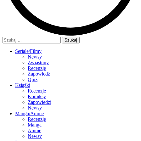
Szukaj:
Seriale/Filmy
Newsy
Zwiastuny
Recenzje
Zapowiedź
Quiz
Książki
Recenzje
Komiksy
Zapowiedzi
Newsy
Manga/Anime
Recenzje
Manga
Anime
Newsy