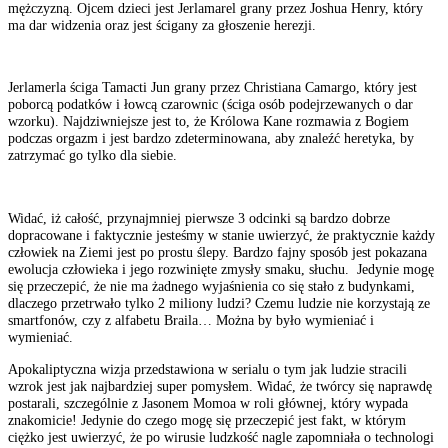
mężczyzną. Ojcem dzieci jest Jerlamarel grany przez Joshua Henry, który
ma dar widzenia oraz jest ścigany za głoszenie herezji.
Jerlamerla ściga Tamacti Jun grany przez Christiana Camargo, który jest
poborcą podatków i łowcą czarownic (ściga osób podejrzewanych o dar
wzorku). Najdziwniejsze jest to, że Królowa Kane rozmawia z Bogiem
podczas orgazm i jest bardzo zdeterminowana, aby znaleźć heretyka, by
zatrzymać go tylko dla siebie.
Widać, iż całość, przynajmniej pierwsze 3 odcinki są bardzo dobrze
dopracowane i faktycznie jesteśmy w stanie uwierzyć, że praktycznie każdy
człowiek na Ziemi jest po prostu ślepy. Bardzo fajny sposób jest pokazana
ewolucja człowieka i jego rozwinięte zmysły smaku, słuchu. Jedynie mogę
się przeczepić, że nie ma żadnego wyjaśnienia co się stało z budynkami,
dlaczego przetrwało tylko 2 miliony ludzi? Czemu ludzie nie korzystają ze
smartfonów, czy z alfabetu Braila… Można by było wymieniać i
wymieniać.
Apokaliptyczna wizja przedstawiona w serialu o tym jak ludzie stracili
wzrok jest jak najbardziej super pomysłem. Widać, że twórcy się naprawdę
postarali, szczególnie z Jasonem Momoa w roli głównej, który wypada
znakomicie! Jedynie do czego mogę się przeczepić jest fakt, w którym
ciężko jest uwierzyć, że po wirusie ludzkość nagle zapomniała o technologi