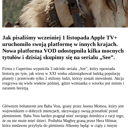
Jak pisaliśmy wcześniej 1 listopada Apple TV+
uruchomiło swoją platformę w innych krajach.
Nowa platforma VOD udostępniła kilka mocnych
tytułów i dzisiaj skupimy się na serialu „See”.
Firma z Cupertino wypuściła 3 odcinki serialu „See”, który opowiada
historię po tym, jak wirus w XXI wieku zdziesiątkował ludzką populację
planety i przetrwało tylko 2 miliony ludzi, którzy zostali niewidomi. Akcja
rozgrywa się wiele wieków później, gdzie wzmianka o wzorku jest mitem i
zarazem herezją.
Głównym bohaterem jest Baba Voss, grany przez Jasona Momoa, który jest
wojownikiem o dobrych intencjach, ukrywający swoją przeszłość przed
plemieniem. Baba Voss bardzo pragnął mieć swojego dziedzica z racji tego,
że on nie może mieć dzieci. Poślubia Maghrę graną przez Hera Hilmar,
która niedawno przybyła do plemienia Alkenny będąc w ciąży z innym