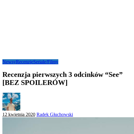
Newsy
Recenzje
Seriale/Filmy
Recenzja pierwszych 3 odcinków “See”
[BEZ SPOILERÓW]
Posted
12 kwietnia 2020
Radek Głuchowski
by