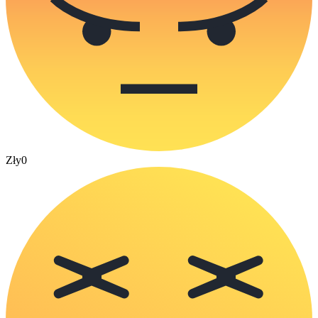
Zły
0