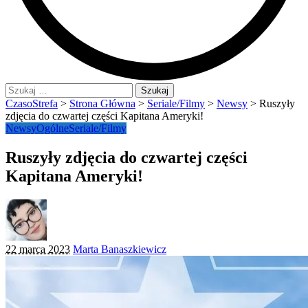
Szukaj:
CzasoStrefa
>
Strona Główna
>
Seriale/Filmy
>
Newsy
>
Ruszyły
zdjęcia do czwartej części Kapitana Ameryki!
Newsy
Ogólne
Seriale/Filmy
Ruszyły zdjęcia do czwartej części
Kapitana Ameryki!
Posted
22 marca 2023
Marta Banaszkiewicz
by