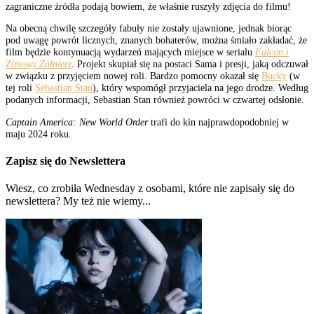
zagraniczne źródła podają bowiem, że właśnie ruszyły zdjęcia do filmu!
Na obecną chwilę szczegóły fabuły nie zostały ujawnione, jednak biorąc
pod uwagę powrót licznych, znanych bohaterów, można śmiało zakładać, że
film będzie kontynuacją wydarzeń mających miejsce w serialu
Falcon i
Zimowy Żołnierz
. Projekt skupiał się na postaci Sama i presji, jaką odczuwał
w związku z przyjęciem nowej roli. Bardzo pomocny okazał się
Bucky
(w
tej roli
Sebastian Stan
), który wspomógł przyjaciela na jego drodze. Według
podanych informacji, Sebastian Stan również powróci w czwartej odsłonie.
Captain America: New World Order
trafi do kin najprawdopodobniej w
maju 2024 roku.
Zapisz się do Newslettera
Wiesz, co zrobiła Wednesday z osobami, które nie zapisały się do
newslettera? My też nie wiemy...