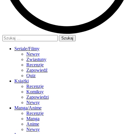
Szukaj:
Seriale/Filmy
Newsy
Zwiastuny
Recenzje
Zapowiedź
Quiz
Książki
Recenzje
Komiksy
Zapowiedzi
Newsy
Manga/Anime
Recenzje
Manga
Anime
Newsy