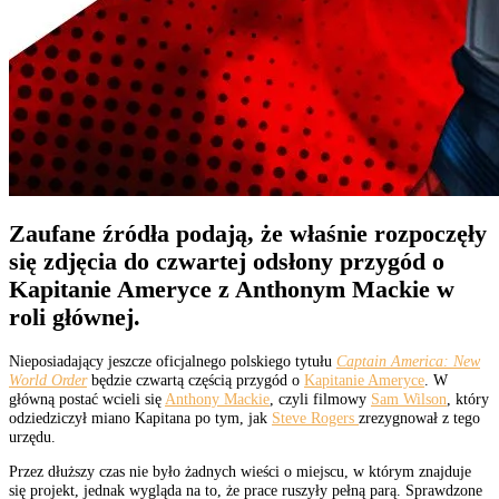
Zaufane źródła podają, że właśnie rozpoczęły
się zdjęcia do czwartej odsłony przygód o
Kapitanie Ameryce z Anthonym Mackie w
roli głównej.
Nieposiadający jeszcze oficjalnego polskiego tytułu
Captain America: New
World Order
będzie czwartą częścią przygód o
Kapitanie Ameryce
. W
główną postać wcieli się
Anthony Mackie
, czyli filmowy
Sam Wilson
, który
odziedziczył miano Kapitana po tym, jak
Steve Rogers
zrezygnował z tego
urzędu.
Przez dłuższy czas nie było żadnych wieści o miejscu, w którym znajduje
się projekt, jednak wygląda na to, że prace ruszyły pełną parą. Sprawdzone