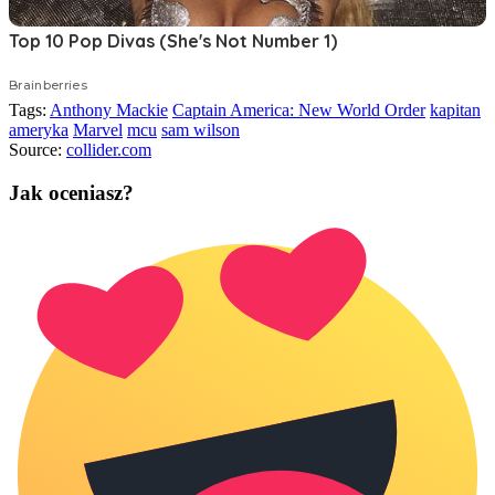
Tags:
Anthony Mackie
Captain America: New World Order
kapitan
ameryka
Marvel
mcu
sam wilson
Source:
collider.com
Jak oceniasz?