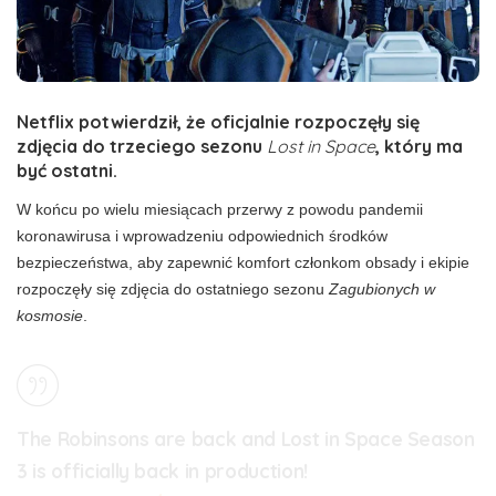
Netflix potwierdził, że oficjalnie rozpoczęły się
zdjęcia do trzeciego sezonu
Lost in Space
, który ma
być ostatni.
W końcu po wielu miesiącach przerwy z powodu pandemii
koronawirusa i wprowadzeniu odpowiednich środków
bezpieczeństwa, aby zapewnić komfort członkom obsady i ekipie
rozpoczęły się zdjęcia do ostatniego sezonu
Zagubionych w
kosmosie
.
The Robinsons are back and Lost in Space Season
3 is officially back in production!