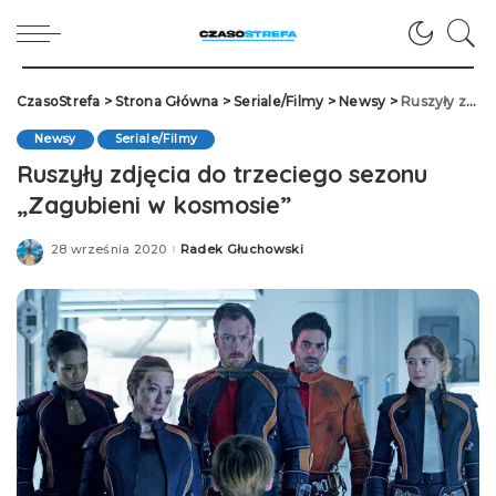
CzasoStrefa
>
Strona Główna
>
Seriale/Filmy
>
Newsy
>
Ruszyły zdjęcia do trzeciego sezonu „Zagubieni w kosmosie”
Newsy
Seriale/Filmy
Ruszyły zdjęcia do trzeciego sezonu
„Zagubieni w kosmosie”
28 września 2020
Radek Głuchowski
Posted
by