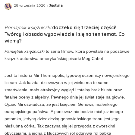
28 września 2020
Justyna
Posted
by
Pamiętnik księżniczki
doczeka się trzeciej części!
Twórcy i obsada wypowiedzieli się na ten temat. Co
wiemy?
Pamiętnik księżniczki
to seria filmów, która powstała na podstawie
książek autorstwa amerykańskiej pisarki Meg Cabot.
Jest to historia Mii Thermopolis, typowej uczennicy nowojorskiego
liceum. Jak każda dziewczyna w jej wieku ma te same
zmartwienia: mało atrakcyjny wygląd i totalny brak biustu oraz
fatalne oceny z algebry. Pewnego dnia jej świat staje na głowie.
Ojciec Mii oświadcza, ze jest księciem Genowii, maleńkiego
europejskiego państwa. A ponieważ nie będzie miał już innego
potomka, jedyną dziedziczką genowiańskiego tronu jest jego
nieślubna córka. Tak zaczyna się jej przygoda z dworskimi
obyczajami, a jedną z kluczowych ról odgrywa ról babka