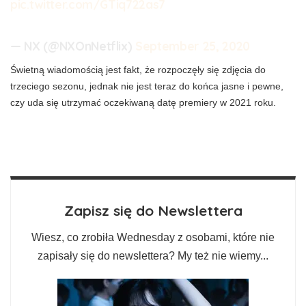
pic.twitter.com/GTiq722as7
— NX (@NXOnNetflix)
September 25, 2020
Świetną wiadomością jest fakt, że rozpoczęły się zdjęcia do
trzeciego sezonu, jednak nie jest teraz do końca jasne i pewne,
czy uda się utrzymać oczekiwaną datę premiery w 2021 roku.
Zapisz się do Newslettera
Wiesz, co zrobiła Wednesday z osobami, które nie
zapisały się do newslettera? My też nie wiemy...