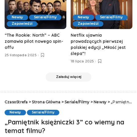
Newsy
Seriale/Filmy
Newsy
Seriale/Filmy
Zapowiedzi
Zapowiedzi
“The Rookie: North” – ABC
Netflix ujawnia
zamawia pilot nowego spin-
prowadzących pierwszej
offu
polskiej edycji „Miłość jest
ślepa”!
25 listopada 2025
18 lipca 2025
Załaduj więcej
CzasoStrefa
>
Strona Główna
>
Seriale/Filmy
>
Newsy
>
„Pamiętnik księżniczki 3” co wiemy na temat filmu?
Newsy
Seriale/Filmy
„Pamiętnik księżniczki 3” co wiemy na
temat filmu?