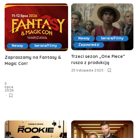
Newsy
Seriale/Filmy
Zapowiedzi
Newsy
Seriale/Filmy
Trzeci sezon „One Piece”
Zapraszamy na Fantasy &
rusza z produkcją
Magic Con!
25 listopada 2025
5
lipca
2026