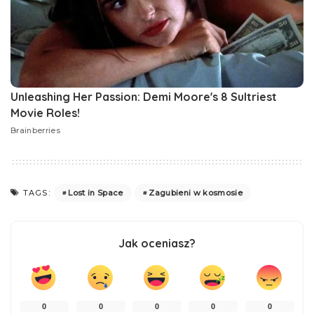
Lost in Space
Zagubieni w kosmosie
TAGS:
Jak oceniasz?
0
0
0
0
0