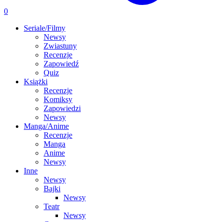
0
Seriale/Filmy
Newsy
Zwiastuny
Recenzje
Zapowiedź
Quiz
Książki
Recenzje
Komiksy
Zapowiedzi
Newsy
Manga/Anime
Recenzje
Manga
Anime
Newsy
Inne
Newsy
Bajki
Newsy
Teatr
Newsy