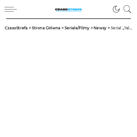
CzasoStrefa
>
Strona Główna
>
Seriale/Filmy
>
Newsy
>
Serial „Yalancılar ve Mumları” w poważnych tarapatach