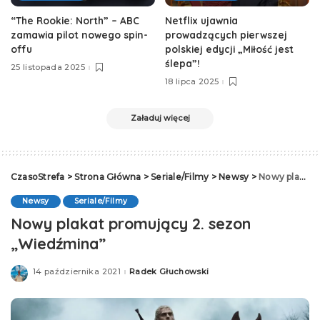
“The Rookie: North” – ABC
Netflix ujawnia
zamawia pilot nowego spin-
prowadzących pierwszej
offu
polskiej edycji „Miłość jest
ślepa”!
25 listopada 2025
18 lipca 2025
Załaduj więcej
CzasoStrefa
>
Strona Główna
>
Seriale/Filmy
>
Newsy
>
Nowy plakat promujący 2. sezon „Wiedźmina”
Newsy
Seriale/Filmy
Nowy plakat promujący 2. sezon
„Wiedźmina”
14 października 2021
Radek Głuchowski
Posted
by