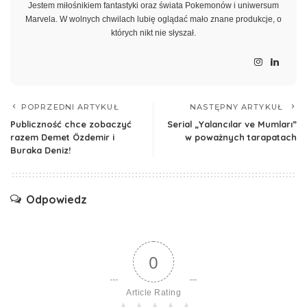
Jestem miłośnikiem fantastyki oraz świata Pokemonów i uniwersum
Marvela. W wolnych chwilach lubię oglądać mało znane produkcje, o
których nikt nie słyszał.
POPRZEDNI ARTYKUŁ
NASTĘPNY ARTYKUŁ
Publiczność chce zobaczyć
Serial „Yalancılar ve Mumları”
razem Demet Özdemir i
w poważnych tarapatach
Buraka Deniz!
Odpowiedz
0
Article Rating