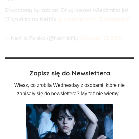
Stworzony by zabijać. Drugi sezon Wiedźmina już
17 grudnia na Netflix.
pic.twitter.com/DmXtyts6JF
— Netflix Polska (@NetflixPL)
October 13, 2021
Zapisz się do Newslettera
Wiesz, co zrobiła Wednesday z osobami, które nie
zapisały się do newslettera? My też nie wiemy...