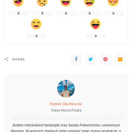
0
0
0
0
0
0
0
SHARE
Radek Głuchowski
View More Posts
Jestem miłośnikiem fantastyki oraz świata Pokemonów i uniwersum
Marvela. W wolnych chwilach lubię oglądać mało znane produkcje, o