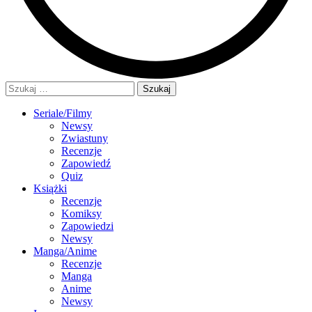
Szukaj:
Seriale/Filmy
Newsy
Zwiastuny
Recenzje
Zapowiedź
Quiz
Książki
Recenzje
Komiksy
Zapowiedzi
Newsy
Manga/Anime
Recenzje
Manga
Anime
Newsy