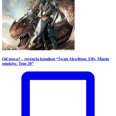
Od nowa? – recenzja komiksu “Świat Akwilonu. Elfy. Miasto
smoków. Tom 20”