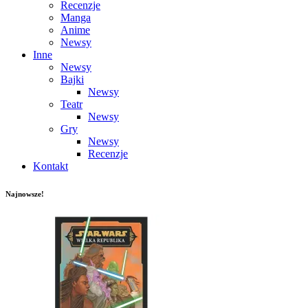
Recenzje
Manga
Anime
Newsy
Inne
Newsy
Bajki
Newsy
Teatr
Newsy
Gry
Newsy
Recenzje
Kontakt
Najnowsze!