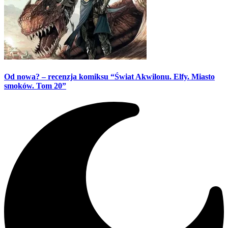
Od nowa? – recenzja komiksu “Świat Akwilonu. Elfy. Miasto
smoków. Tom 20”