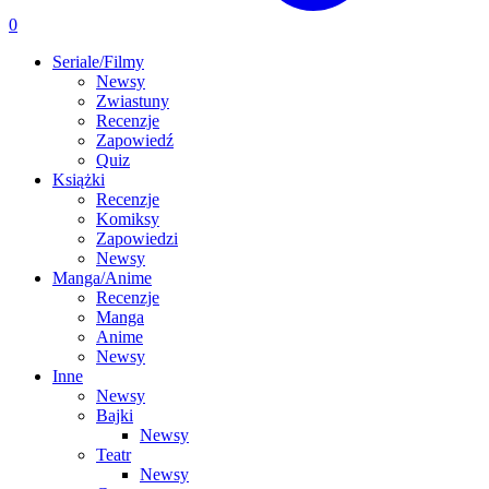
0
Seriale/Filmy
Newsy
Zwiastuny
Recenzje
Zapowiedź
Quiz
Książki
Recenzje
Komiksy
Zapowiedzi
Newsy
Manga/Anime
Recenzje
Manga
Anime
Newsy
Inne
Newsy
Bajki
Newsy
Teatr
Newsy