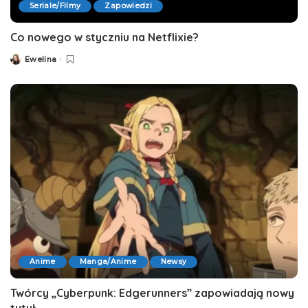
Seriale/Filmy
Zapowiedzi
Co nowego w styczniu na Netflixie?
Ewelina
Posted
by
Anime
Manga/Anime
Newsy
Twórcy „Cyberpunk: Edgerunners” zapowiadają nowy
tytuł