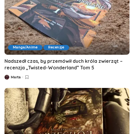
Manga/Anime
Recenzje
Nadszedł czas, by przemówił duch króla zwierząt –
recenzja „Twisted-Wonderland” Tom 5
Marta
Posted
by