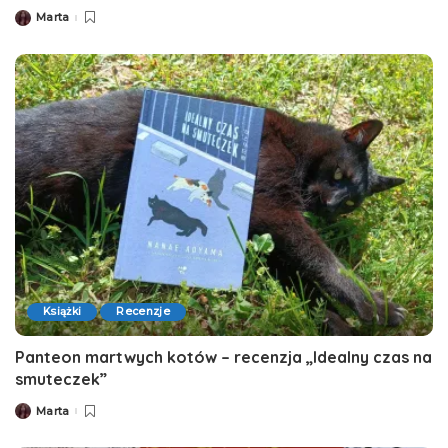
Marta
Posted
by
Książki
Recenzje
Panteon martwych kotów – recenzja „Idealny czas na
smuteczek”
Marta
Posted
by