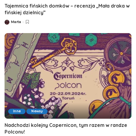
Tajemnica fińskich domków – recenzja „Mała draka w
fińskiej dzielnicy”
Marta
Posted
by
Inne
Newsy
Nadchodzi kolejny Copernicon, tym razem w randze
Polconu!