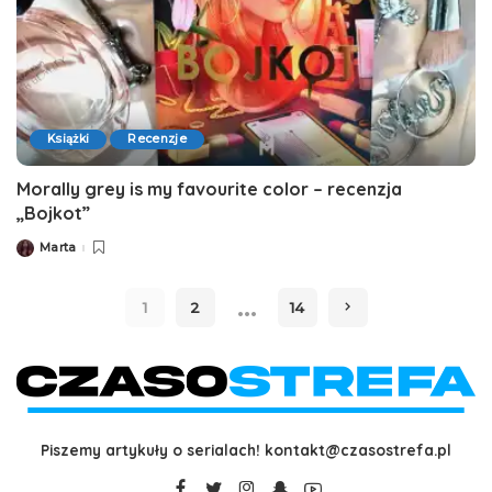
Książki
Recenzje
Morally grey is my favourite color – recenzja
„Bojkot”
Marta
Posted
by
…
1
2
14
Piszemy artykuły o serialach!
kontakt@czasostrefa.pl