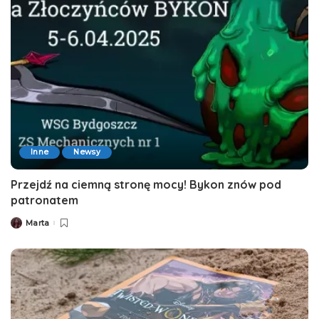
Inne
Newsy
Przejdź na ciemną stronę mocy! Bykon znów pod
patronatem
Marta
Posted
by