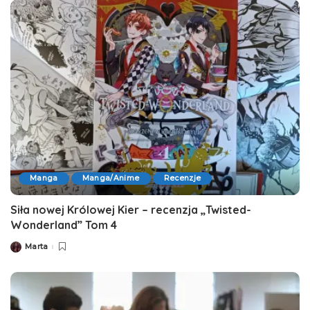
Manga
Manga/Anime
Recenzje
Siła nowej Królowej Kier – recenzja „Twisted-
Wonderland” Tom 4
Marta
Posted
by