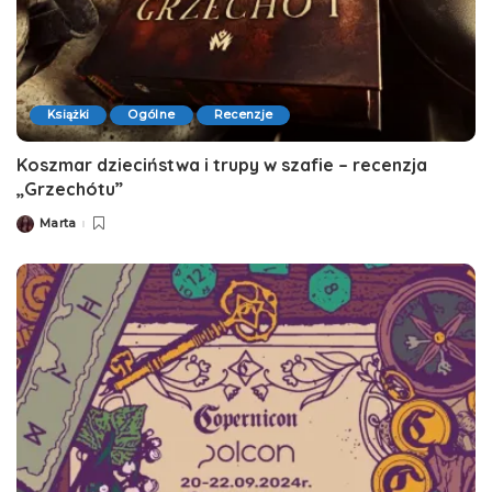
Książki
Ogólne
Recenzje
Koszmar dzieciństwa i trupy w szafie – recenzja
„Grzechótu”
Marta
Posted
by