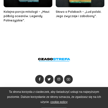
Kolejna porcja mitologii – „Maui:
Słowo o Polakach – „Lud polski.
półbóg oceanów. Legendy
Jego zwyczaje i zabobony”.
Polinezyjskie”.
Dołącz do zespołu
Kontakt
Reklama
Ta strona korzysta z ciasteczek, aby świadczyć usługi na najwyższym
poziomie. Dalsze korzystanie ze strony oznacza, że zgadzasz się na ich
użycie.
cookie policy