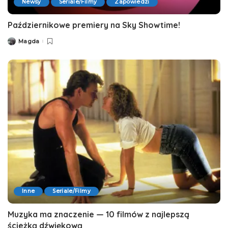
Newsy
Seriale/Filmy
Zapowiedzi
Październikowe premiery na Sky Showtime!
Magda
Posted
by
Inne
Seriale/Filmy
Muzyka ma znaczenie — 10 filmów z najlepszą
ścieżką dźwiękową