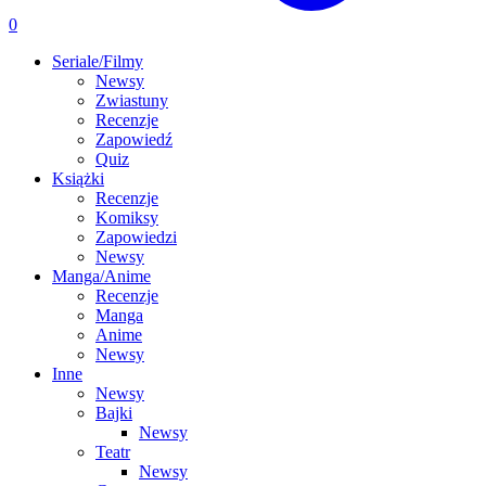
0
Seriale/Filmy
Newsy
Zwiastuny
Recenzje
Zapowiedź
Quiz
Książki
Recenzje
Komiksy
Zapowiedzi
Newsy
Manga/Anime
Recenzje
Manga
Anime
Newsy
Inne
Newsy
Bajki
Newsy
Teatr
Newsy