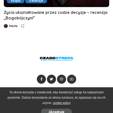
Książki
Recenzje
Życia ukształtowane przez cudze decyzje – recenzja
„Bogobójczyni”
Marta
Posted
by
Ta strona korzysta z ciasteczek, aby świadczyć usługi na najwyższym
Dołącz do zespołu
Kontakt
Reklama
poziomie. Dalsze korzystanie ze strony oznacza, że zgadzasz się na ich
użycie.
cookie policy
© 2025 Czasostrefa by
Goobrand
Akceptuje