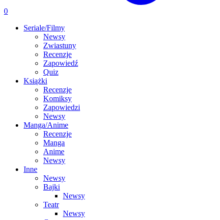
0
Seriale/Filmy
Newsy
Zwiastuny
Recenzje
Zapowiedź
Quiz
Książki
Recenzje
Komiksy
Zapowiedzi
Newsy
Manga/Anime
Recenzje
Manga
Anime
Newsy
Inne
Newsy
Bajki
Newsy
Teatr
Newsy