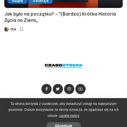
Książki
Recenzje
Jak było na początku? – ”(Bardzo) Krótka Historia
Życia na Ziemi„
Ola
Posted
by
Ta strona korzysta z ciasteczek, aby świadczyć usługi na najwyższym
Dołącz do zespołu
Kontakt
Reklama
poziomie. Dalsze korzystanie ze strony oznacza, że zgadzasz się na ich
użycie.
cookie policy
© 2025 Czasostrefa by
Goobrand
Akceptuje