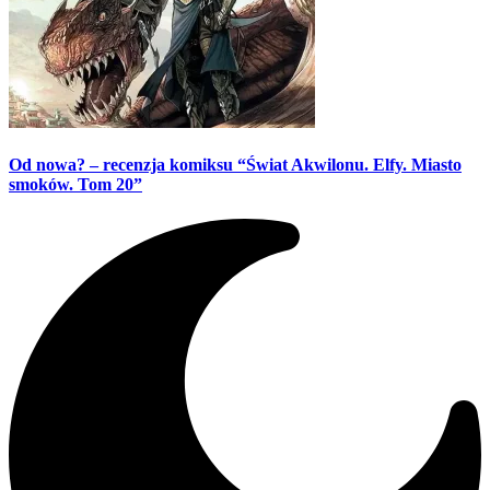
Od nowa? – recenzja komiksu “Świat Akwilonu. Elfy. Miasto
smoków. Tom 20”