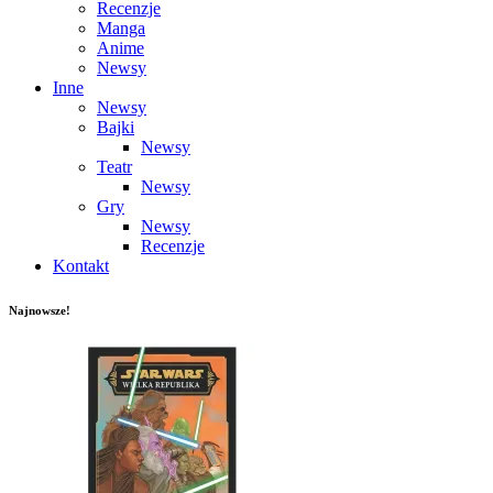
Recenzje
Manga
Anime
Newsy
Inne
Newsy
Bajki
Newsy
Teatr
Newsy
Gry
Newsy
Recenzje
Kontakt
Najnowsze!