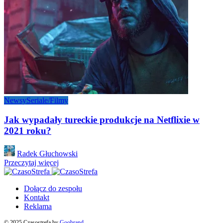
Newsy
Seriale/Filmy
Jak wypadały tureckie produkcje na Netflixie w
2021 roku?
Posted
Radek Głuchowski
by
Przeczytaj więcej
Dołącz do zespołu
Kontakt
Reklama
© 2025 Czasostrefa by
Goobrand