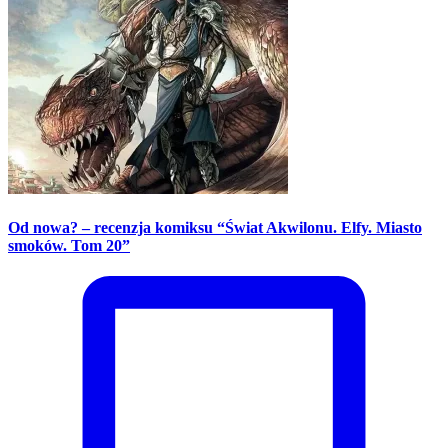
Od nowa? – recenzja komiksu “Świat Akwilonu. Elfy. Miasto
smoków. Tom 20”