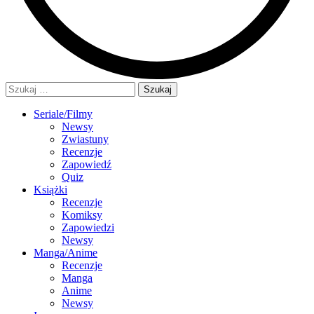
Szukaj:
Seriale/Filmy
Newsy
Zwiastuny
Recenzje
Zapowiedź
Quiz
Książki
Recenzje
Komiksy
Zapowiedzi
Newsy
Manga/Anime
Recenzje
Manga
Anime
Newsy