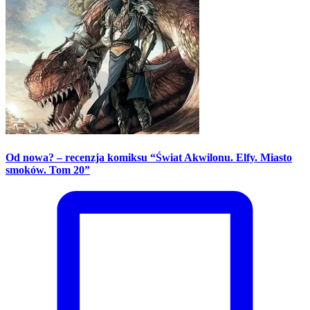
Od nowa? – recenzja komiksu “Świat Akwilonu. Elfy. Miasto
smoków. Tom 20”