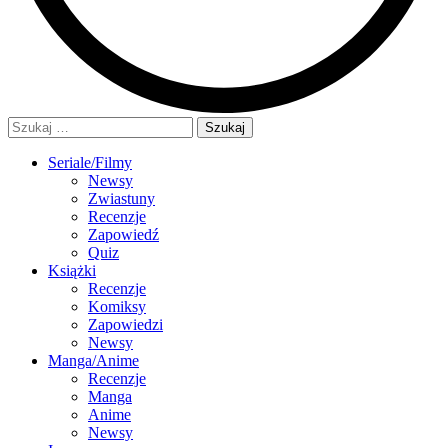
Szukaj:
Seriale/Filmy
Newsy
Zwiastuny
Recenzje
Zapowiedź
Quiz
Książki
Recenzje
Komiksy
Zapowiedzi
Newsy
Manga/Anime
Recenzje
Manga
Anime
Newsy