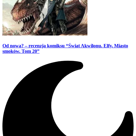
Od nowa? – recenzja komiksu “Świat Akwilonu. Elfy. Miasto
smoków. Tom 20”