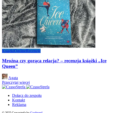
Książki
Ogólne
Recenzje
Mroźna czy gorąca relacja? – recenzja książki „Ice
Queen”
Posted
Agata
by
Przeczytaj więcej
Dołącz do zespołu
Kontakt
Reklama
© 2025 Czasostrefa by
Goobrand