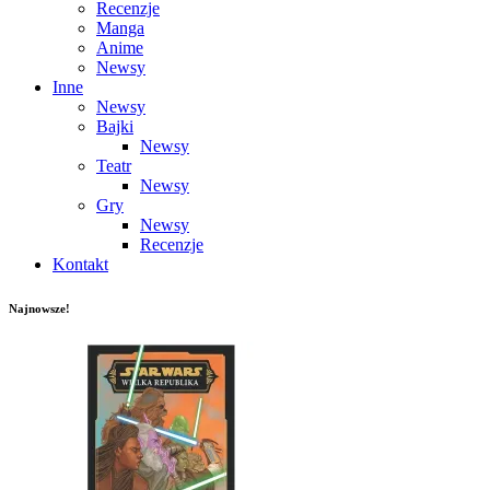
Recenzje
Manga
Anime
Newsy
Inne
Newsy
Bajki
Newsy
Teatr
Newsy
Gry
Newsy
Recenzje
Kontakt
Najnowsze!